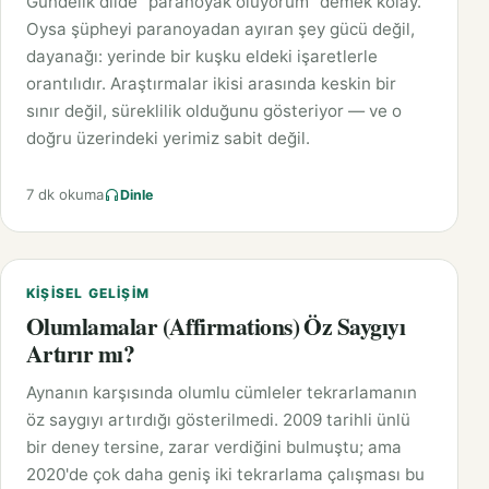
Gündelik dilde "paranoyak oluyorum" demek kolay.
Oysa şüpheyi paranoyadan ayıran şey gücü değil,
dayanağı: yerinde bir kuşku eldeki işaretlerle
orantılıdır. Araştırmalar ikisi arasında keskin bir
sınır değil, süreklilik olduğunu gösteriyor — ve o
doğru üzerindeki yerimiz sabit değil.
7 dk okuma
Dinle
KIŞISEL GELIŞIM
Olumlamalar (Affirmations) Öz Saygıyı
Artırır mı?
Aynanın karşısında olumlu cümleler tekrarlamanın
öz saygıyı artırdığı gösterilmedi. 2009 tarihli ünlü
bir deney tersine, zarar verdiğini bulmuştu; ama
2020'de çok daha geniş iki tekrarlama çalışması bu