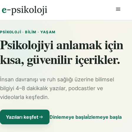
Menüyü
PSIKOLOJI · BILIM · YAŞAM
Psikolojiyi anlamak için
kısa, güvenilir içerikler.
İnsan davranışı ve ruh sağlığı üzerine bilimsel
bilgiyi 4–8 dakikalık yazılar, podcastler ve
videolarla keşfedin.
Yazıları keşfet
Dinlemeye başla
İzlemeye başla