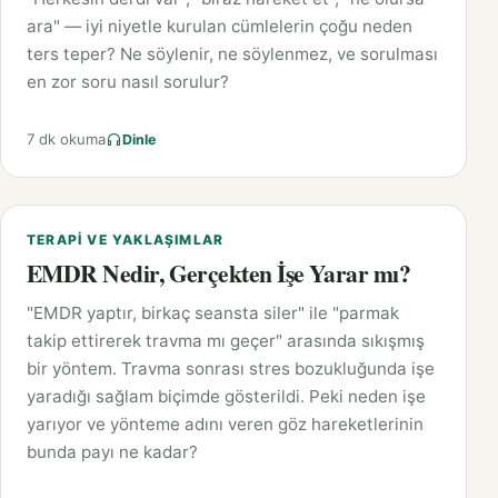
ara" — iyi niyetle kurulan cümlelerin çoğu neden
ters teper? Ne söylenir, ne söylenmez, ve sorulması
en zor soru nasıl sorulur?
7 dk okuma
Dinle
TERAPI VE YAKLAŞIMLAR
EMDR Nedir, Gerçekten İşe Yarar mı?
"EMDR yaptır, birkaç seansta siler" ile "parmak
takip ettirerek travma mı geçer" arasında sıkışmış
bir yöntem. Travma sonrası stres bozukluğunda işe
yaradığı sağlam biçimde gösterildi. Peki neden işe
yarıyor ve yönteme adını veren göz hareketlerinin
bunda payı ne kadar?