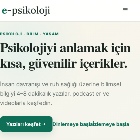
Menüyü
PSIKOLOJI · BILIM · YAŞAM
Psikolojiyi anlamak için
kısa, güvenilir içerikler.
İnsan davranışı ve ruh sağlığı üzerine bilimsel
bilgiyi 4–8 dakikalık yazılar, podcastler ve
videolarla keşfedin.
Yazıları keşfet
Dinlemeye başla
İzlemeye başla