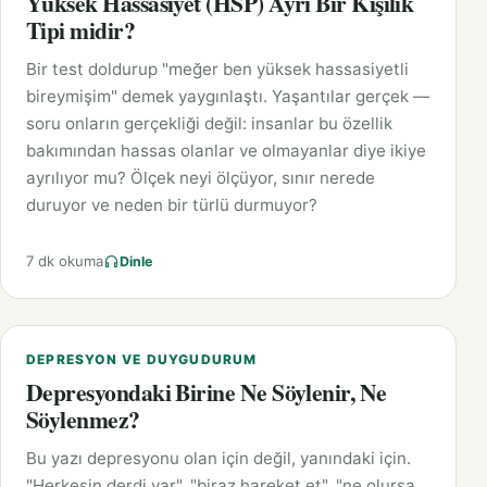
Yüksek Hassasiyet (HSP) Ayrı Bir Kişilik
Tipi midir?
Bir test doldurup "meğer ben yüksek hassasiyetli
bireymişim" demek yaygınlaştı. Yaşantılar gerçek —
soru onların gerçekliği değil: insanlar bu özellik
bakımından hassas olanlar ve olmayanlar diye ikiye
ayrılıyor mu? Ölçek neyi ölçüyor, sınır nerede
duruyor ve neden bir türlü durmuyor?
7 dk okuma
Dinle
DEPRESYON VE DUYGUDURUM
Depresyondaki Birine Ne Söylenir, Ne
Söylenmez?
Bu yazı depresyonu olan için değil, yanındaki için.
"Herkesin derdi var", "biraz hareket et", "ne olursa