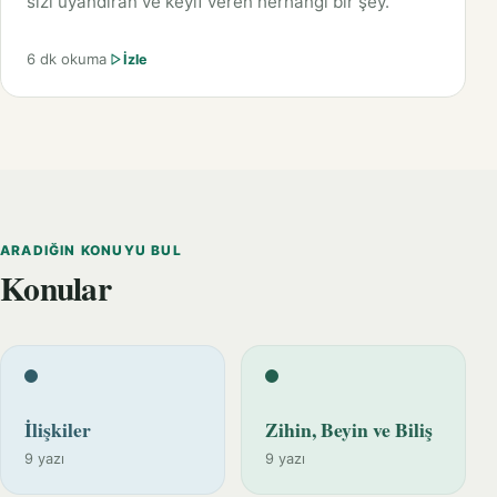
sizi uyandıran ve keyif veren herhangi bir şey.
6 dk okuma
İzle
ARADIĞIN KONUYU BUL
Konular
İlişkiler
Zihin, Beyin ve Biliş
9 yazı
9 yazı