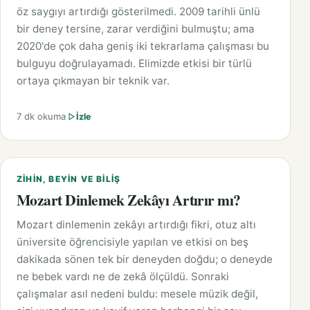
öz saygıyı artırdığı gösterilmedi. 2009 tarihli ünlü
bir deney tersine, zarar verdiğini bulmuştu; ama
2020'de çok daha geniş iki tekrarlama çalışması bu
bulguyu doğrulayamadı. Elimizde etkisi bir türlü
ortaya çıkmayan bir teknik var.
7 dk okuma
İzle
ZIHIN, BEYIN VE BILIŞ
Mozart Dinlemek Zekâyı Artırır mı?
Mozart dinlemenin zekâyı artırdığı fikri, otuz altı
üniversite öğrencisiyle yapılan ve etkisi on beş
dakikada sönen tek bir deneyden doğdu; o deneyde
ne bebek vardı ne de zekâ ölçüldü. Sonraki
çalışmalar asıl nedeni buldu: mesele müzik değil,