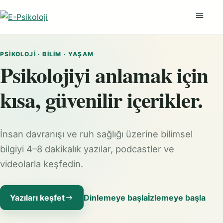
Menüyü
PSIKOLOJI · BILIM · YAŞAM
Psikolojiyi anlamak için
kısa, güvenilir içerikler.
İnsan davranışı ve ruh sağlığı üzerine bilimsel
bilgiyi 4–8 dakikalık yazılar, podcastler ve
videolarla keşfedin.
Yazıları keşfet
Dinlemeye başla
İzlemeye başla