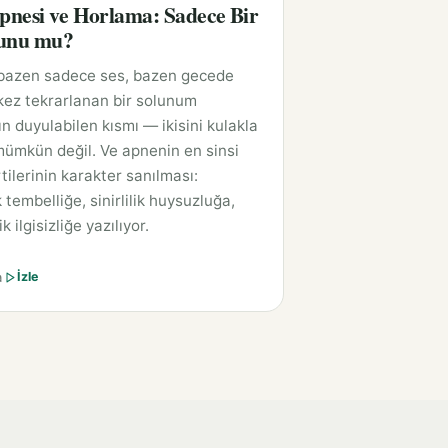
nesi ve Horlama: Sadece Bir
runu mu?
bazen sadece ses, bazen gecede
kez tekrarlanan bir solunum
n duyulabilen kısmı — ikisini kulakla
ümkün değil. Ve apnenin en sinsi
rtilerinin karakter sanılması:
tembelliğe, sinirlilik huysuzluğa,
k ilgisizliğe yazılıyor.
a
İzle