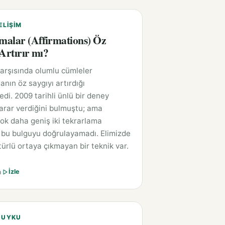
ELIŞIM
alar (Affirmations) Öz
 Artırır mı?
arşısında olumlu cümleler
anın öz saygıyı artırdığı
edi. 2009 tarihli ünlü bir deney
zarar verdiğini bulmuştu; ama
ok daha geniş iki tekrarlama
 bu bulguyu doğrulayamadı. Elimizde
 türlü ortaya çıkmayan bir teknik var.
a
İzle
 UYKU