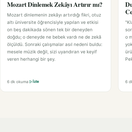
Mozart Dinlemek Zekâyı Artırır mı?
Du
Ce
Mozart dinlemenin zekâyı artırdığı fikri, otuz
altı üniversite öğrencisiyle yapılan ve etkisi
"Kl
on beş dakikada sönen tek bir deneyden
sor
doğdu; o deneyde ne bebek vardı ne de zekâ
o m
ölçüldü. Sonraki çalışmalar asıl nedeni buldu:
yok
mesele müzik değil, sizi uyandıran ve keyif
ürü
veren herhangi bir şey.
Pek
6 dk okuma
6 d
İzle