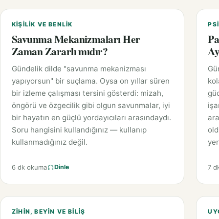
KIŞILIK VE BENLIK
PS
Savunma Mekanizmaları Her
Pa
Zaman Zararlı mıdır?
Ay
Gündelik dilde "savunma mekanizması
Gü
yapıyorsun" bir suçlama. Oysa on yıllar süren
ko
bir izleme çalışması tersini gösterdi: mizah,
güc
öngörü ve özgecilik gibi olgun savunmalar, iyi
işa
bir hayatın en güçlü yordayıcıları arasındaydı.
ara
Soru hangisini kullandığınız — kullanıp
old
kullanmadığınız değil.
yer
6 dk okuma
7 d
Dinle
ZIHIN, BEYIN VE BILIŞ
UY