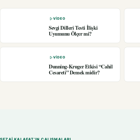
VIDEO
Sevgi Dilleri Testi İlişki
Uyumunu Ölçer mi?
VIDEO
Dunning-Kruger Etkisi “Cahil
Cesareti” Demek midir?
SEZAI KALAFAT’IN ÇALIŞMALARI