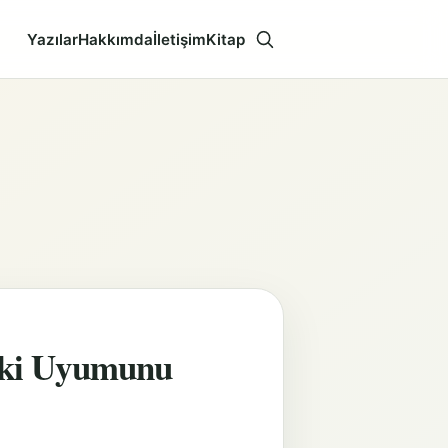
Yazılar
Hakkımda
İletişim
Kitap
Aramayı aç
lişki Uyumunu