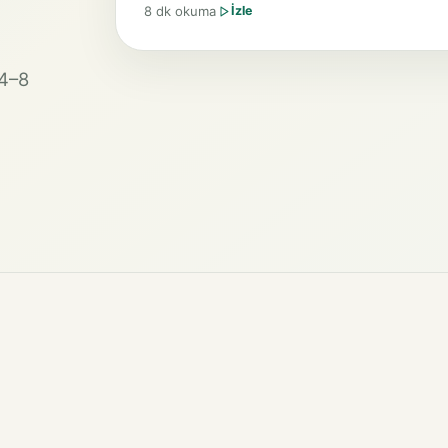
8 dk okuma
İzle
 4–8