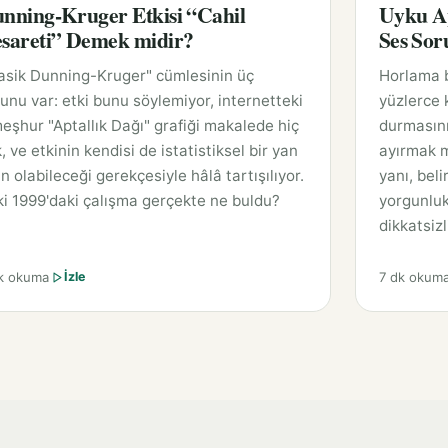
nning-Kruger Etkisi “Cahil
Uyku Ap
sareti” Demek midir?
Ses So
asik Dunning-Kruger" cümlesinin üç
Horlama 
unu var: etki bunu söylemiyor, internetteki
yüzlerce 
eşhur "Aptallık Dağı" grafiği makalede hiç
durmasını
, ve etkinin kendisi de istatistiksel bir yan
ayırmak m
n olabileceği gerekçesiyle hâlâ tartışılıyor.
yanı, beli
i 1999'daki çalışma gerçekte ne buldu?
yorgunluk 
dikkatsizli
k okuma
7 dk okum
İzle