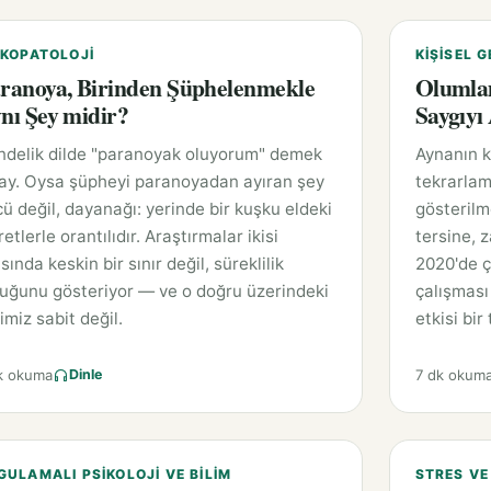
IKOPATOLOJI
KIŞISEL G
ranoya, Birinden Şüphelenmekle
Olumlam
nı Şey midir?
Saygıyı
ndelik dilde "paranoyak oluyorum" demek
Aynanın k
lay. Oysa şüpheyi paranoyadan ayıran şey
tekrarlam
ü değil, dayanağı: yerinde bir kuşku eldeki
gösterilm
retlerle orantılıdır. Araştırmalar ikisi
tersine, 
sında keskin bir sınır değil, süreklilik
2020'de ç
uğunu gösteriyor — ve o doğru üzerindeki
çalışması
imiz sabit değil.
etkisi bir
k okuma
7 dk okum
Dinle
GULAMALI PSIKOLOJI VE BILIM
STRES VE