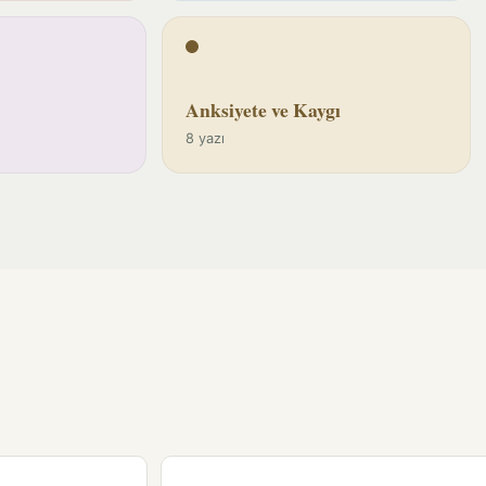
Anksiyete ve Kaygı
8 yazı