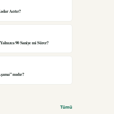
adar Acıtır?
Yalnızca 90 Saniye mi Sürer?
Aşama” mıdır?
Tümü