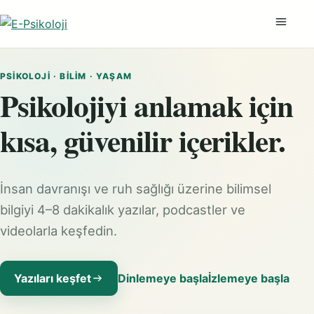
Menüyü
PSIKOLOJI · BILIM · YAŞAM
Psikolojiyi anlamak için
kısa, güvenilir içerikler.
İnsan davranışı ve ruh sağlığı üzerine bilimsel
bilgiyi 4–8 dakikalık yazılar, podcastler ve
videolarla keşfedin.
Yazıları keşfet
Dinlemeye başla
İzlemeye başla