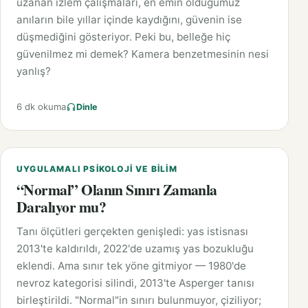
uzanan izlem çalışmaları, en emin olduğumuz
anıların bile yıllar içinde kaydığını, güvenin ise
düşmediğini gösteriyor. Peki bu, belleğe hiç
güvenilmez mi demek? Kamera benzetmesinin nesi
yanlış?
6 dk okuma
Dinle
UYGULAMALI PSIKOLOJI VE BILIM
“Normal” Olanın Sınırı Zamanla
Daralıyor mu?
Tanı ölçütleri gerçekten genişledi: yas istisnası
2013'te kaldırıldı, 2022'de uzamış yas bozukluğu
eklendi. Ama sınır tek yöne gitmiyor — 1980'de
nevroz kategorisi silindi, 2013'te Asperger tanısı
birleştirildi. "Normal"in sınırı bulunmuyor, çiziliyor;