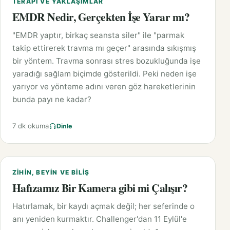
TERAPI VE YAKLAŞIMLAR
EMDR Nedir, Gerçekten İşe Yarar mı?
"EMDR yaptır, birkaç seansta siler" ile "parmak
takip ettirerek travma mı geçer" arasında sıkışmış
bir yöntem. Travma sonrası stres bozukluğunda işe
yaradığı sağlam biçimde gösterildi. Peki neden işe
yarıyor ve yönteme adını veren göz hareketlerinin
bunda payı ne kadar?
7 dk okuma
Dinle
ZIHIN, BEYIN VE BILIŞ
Hafızamız Bir Kamera gibi mi Çalışır?
Hatırlamak, bir kaydı açmak değil; her seferinde o
anı yeniden kurmaktır. Challenger'dan 11 Eylül'e