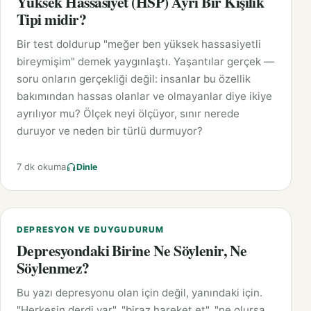
Yüksek Hassasiyet (HSP) Ayrı Bir Kişilik
Tipi midir?
Bir test doldurup "meğer ben yüksek hassasiyetli
bireymişim" demek yaygınlaştı. Yaşantılar gerçek —
soru onların gerçekliği değil: insanlar bu özellik
bakımından hassas olanlar ve olmayanlar diye ikiye
ayrılıyor mu? Ölçek neyi ölçüyor, sınır nerede
duruyor ve neden bir türlü durmuyor?
7 dk okuma
Dinle
DEPRESYON VE DUYGUDURUM
Depresyondaki Birine Ne Söylenir, Ne
Söylenmez?
Bu yazı depresyonu olan için değil, yanındaki için.
"Herkesin derdi var", "biraz hareket et", "ne olursa