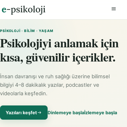
Menüyü
PSIKOLOJI · BILIM · YAŞAM
Psikolojiyi anlamak için
kısa, güvenilir içerikler.
İnsan davranışı ve ruh sağlığı üzerine bilimsel
bilgiyi 4–8 dakikalık yazılar, podcastler ve
videolarla keşfedin.
Yazıları keşfet
Dinlemeye başla
İzlemeye başla