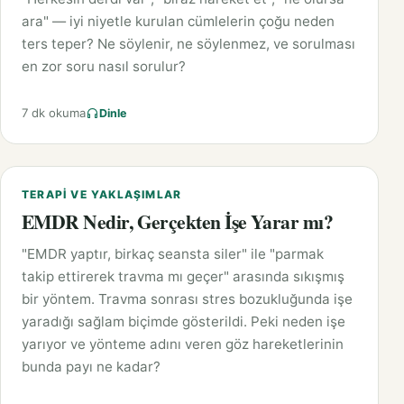
ara" — iyi niyetle kurulan cümlelerin çoğu neden
ters teper? Ne söylenir, ne söylenmez, ve sorulması
en zor soru nasıl sorulur?
7 dk okuma
Dinle
TERAPI VE YAKLAŞIMLAR
EMDR Nedir, Gerçekten İşe Yarar mı?
"EMDR yaptır, birkaç seansta siler" ile "parmak
takip ettirerek travma mı geçer" arasında sıkışmış
bir yöntem. Travma sonrası stres bozukluğunda işe
yaradığı sağlam biçimde gösterildi. Peki neden işe
yarıyor ve yönteme adını veren göz hareketlerinin
bunda payı ne kadar?