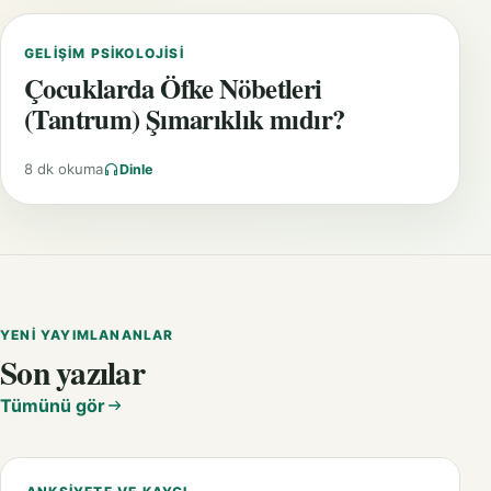
GELIŞIM PSIKOLOJISI
Çocuklarda Öfke Nöbetleri
(Tantrum) Şımarıklık mıdır?
8 dk okuma
Dinle
YENI YAYIMLANANLAR
Son yazılar
Tümünü gör