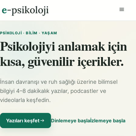
Menüyü
PSIKOLOJI · BILIM · YAŞAM
Psikolojiyi anlamak için
kısa, güvenilir içerikler.
İnsan davranışı ve ruh sağlığı üzerine bilimsel
bilgiyi 4–8 dakikalık yazılar, podcastler ve
videolarla keşfedin.
Yazıları keşfet
Dinlemeye başla
İzlemeye başla