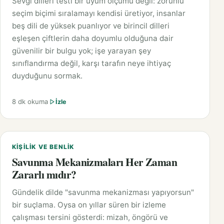
Sevgi dilleri testi bir uyum ölçümü değil: zorunlu
seçim biçimi sıralamayı kendisi üretiyor, insanlar
beş dili de yüksek puanlıyor ve birincil dilleri
eşleşen çiftlerin daha doyumlu olduğuna dair
güvenilir bir bulgu yok; işe yarayan şey
sınıflandırma değil, karşı tarafın neye ihtiyaç
duyduğunu sormak.
8 dk okuma
İzle
KIŞILIK VE BENLIK
Savunma Mekanizmaları Her Zaman
Zararlı mıdır?
Gündelik dilde "savunma mekanizması yapıyorsun"
bir suçlama. Oysa on yıllar süren bir izleme
çalışması tersini gösterdi: mizah, öngörü ve