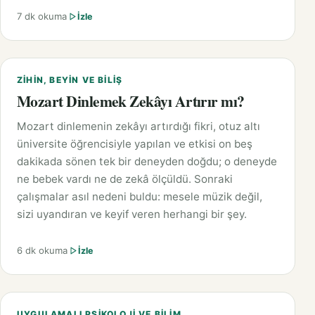
7 dk okuma
İzle
ZIHIN, BEYIN VE BILIŞ
Mozart Dinlemek Zekâyı Artırır mı?
Mozart dinlemenin zekâyı artırdığı fikri, otuz altı
üniversite öğrencisiyle yapılan ve etkisi on beş
dakikada sönen tek bir deneyden doğdu; o deneyde
ne bebek vardı ne de zekâ ölçüldü. Sonraki
çalışmalar asıl nedeni buldu: mesele müzik değil,
sizi uyandıran ve keyif veren herhangi bir şey.
6 dk okuma
İzle
UYGULAMALI PSIKOLOJI VE BILIM