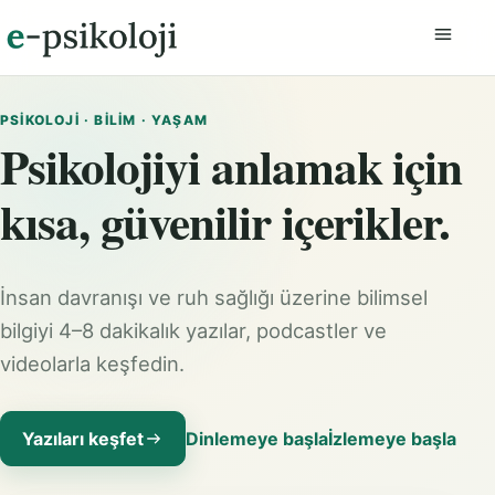
Menüyü
PSIKOLOJI · BILIM · YAŞAM
Psikolojiyi anlamak için
kısa, güvenilir içerikler.
İnsan davranışı ve ruh sağlığı üzerine bilimsel
bilgiyi 4–8 dakikalık yazılar, podcastler ve
videolarla keşfedin.
Yazıları keşfet
Dinlemeye başla
İzlemeye başla