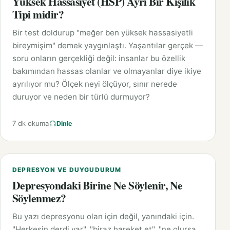
Yüksek Hassasiyet (HSP) Ayrı Bir Kişilik
Tipi midir?
Bir test doldurup "meğer ben yüksek hassasiyetli
bireymişim" demek yaygınlaştı. Yaşantılar gerçek —
soru onların gerçekliği değil: insanlar bu özellik
bakımından hassas olanlar ve olmayanlar diye ikiye
ayrılıyor mu? Ölçek neyi ölçüyor, sınır nerede
duruyor ve neden bir türlü durmuyor?
7 dk okuma
Dinle
DEPRESYON VE DUYGUDURUM
Depresyondaki Birine Ne Söylenir, Ne
Söylenmez?
Bu yazı depresyonu olan için değil, yanındaki için.
"Herkesin derdi var", "biraz hareket et", "ne olursa