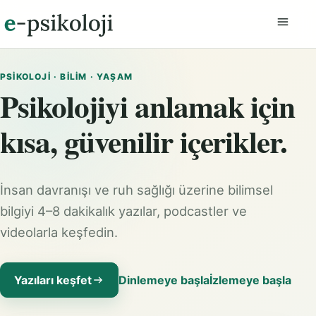
Menüyü
PSIKOLOJI · BILIM · YAŞAM
Psikolojiyi anlamak için
kısa, güvenilir içerikler.
İnsan davranışı ve ruh sağlığı üzerine bilimsel
bilgiyi 4–8 dakikalık yazılar, podcastler ve
videolarla keşfedin.
Yazıları keşfet
Dinlemeye başla
İzlemeye başla