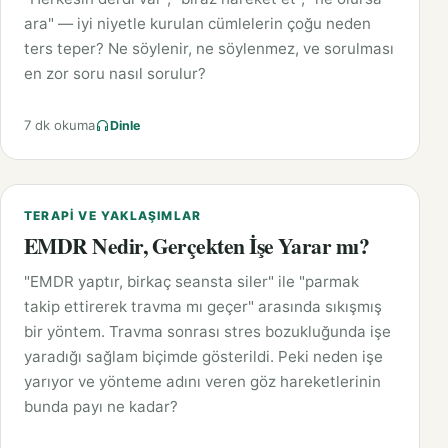
ara" — iyi niyetle kurulan cümlelerin çoğu neden
ters teper? Ne söylenir, ne söylenmez, ve sorulması
en zor soru nasıl sorulur?
7 dk okuma
Dinle
TERAPI VE YAKLAŞIMLAR
EMDR Nedir, Gerçekten İşe Yarar mı?
"EMDR yaptır, birkaç seansta siler" ile "parmak
takip ettirerek travma mı geçer" arasında sıkışmış
bir yöntem. Travma sonrası stres bozukluğunda işe
yaradığı sağlam biçimde gösterildi. Peki neden işe
yarıyor ve yönteme adını veren göz hareketlerinin
bunda payı ne kadar?