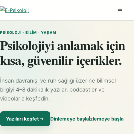
Menüyü
PSIKOLOJI · BILIM · YAŞAM
Psikolojiyi anlamak için
kısa, güvenilir içerikler.
İnsan davranışı ve ruh sağlığı üzerine bilimsel
bilgiyi 4–8 dakikalık yazılar, podcastler ve
videolarla keşfedin.
Yazıları keşfet
Dinlemeye başla
İzlemeye başla