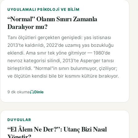
UYGULAMALI PSIKOLOJI VE BILIM
“Normal” Olanın Sınırı Zamanla
Daralıyor mu?
Tanı ölçütleri gerçekten genişledi: yas istisnası
2013'te kaldırıldı, 2022'de uzamış yas bozukluğu
eklendi. Ama sınır tek yöne gitmiyor — 1980'de
nevroz kategorisi silindi, 2013'te Asperger tanısı
birleştirildi. "Normal"in sınırı bulunmuyor, çiziliyor;
ve ölçütün kendisi bile bir kısmını kültüre bırakıyor.
9 dk okuma
Dinle
DUYGULAR
“El Âlem Ne Der?”: Utanç Bizi Nasıl
Yönetir?