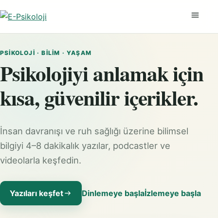
Menüyü
PSIKOLOJI · BILIM · YAŞAM
Psikolojiyi anlamak için
kısa, güvenilir içerikler.
İnsan davranışı ve ruh sağlığı üzerine bilimsel
bilgiyi 4–8 dakikalık yazılar, podcastler ve
videolarla keşfedin.
Yazıları keşfet
Dinlemeye başla
İzlemeye başla