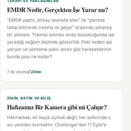
TERAPI VE YAKLAŞIMLAR
EMDR Nedir, Gerçekten İşe Yarar mı?
"EMDR yaptır, birkaç seansta siler" ile "parmak
takip ettirerek travma mı geçer" arasında sıkışmış
bir yöntem. Travma sonrası stres bozukluğunda işe
yaradığı sağlam biçimde gösterildi. Peki neden işe
yarıyor ve yönteme adını veren göz hareketlerinin
bunda payı ne kadar?
7 dk okuma
Dinle
ZIHIN, BEYIN VE BILIŞ
Hafızamız Bir Kamera gibi mi Çalışır?
Hatırlamak, bir kaydı açmak değil; her seferinde o
anı yeniden kurmaktır. Challenger'dan 11 Eylül'e