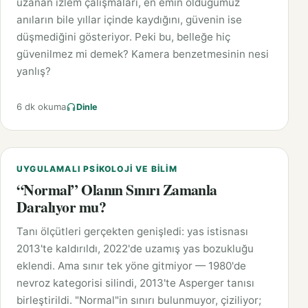
uzanan izlem çalışmaları, en emin olduğumuz
anıların bile yıllar içinde kaydığını, güvenin ise
düşmediğini gösteriyor. Peki bu, belleğe hiç
güvenilmez mi demek? Kamera benzetmesinin nesi
yanlış?
6 dk okuma
Dinle
UYGULAMALI PSIKOLOJI VE BILIM
“Normal” Olanın Sınırı Zamanla
Daralıyor mu?
Tanı ölçütleri gerçekten genişledi: yas istisnası
2013'te kaldırıldı, 2022'de uzamış yas bozukluğu
eklendi. Ama sınır tek yöne gitmiyor — 1980'de
nevroz kategorisi silindi, 2013'te Asperger tanısı
birleştirildi. "Normal"in sınırı bulunmuyor, çiziliyor;