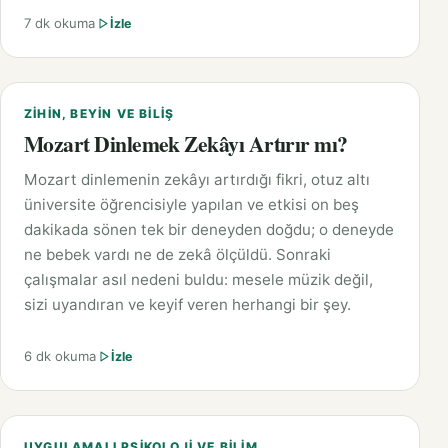
7 dk okuma
İzle
ZIHIN, BEYIN VE BILIŞ
Mozart Dinlemek Zekâyı Artırır mı?
Mozart dinlemenin zekâyı artırdığı fikri, otuz altı
üniversite öğrencisiyle yapılan ve etkisi on beş
dakikada sönen tek bir deneyden doğdu; o deneyde
ne bebek vardı ne de zekâ ölçüldü. Sonraki
çalışmalar asıl nedeni buldu: mesele müzik değil,
sizi uyandıran ve keyif veren herhangi bir şey.
6 dk okuma
İzle
UYGULAMALI PSIKOLOJI VE BILIM