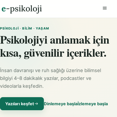
Menüyü
PSIKOLOJI · BILIM · YAŞAM
Psikolojiyi anlamak için
kısa, güvenilir içerikler.
İnsan davranışı ve ruh sağlığı üzerine bilimsel
bilgiyi 4–8 dakikalık yazılar, podcastler ve
videolarla keşfedin.
Yazıları keşfet
Dinlemeye başla
İzlemeye başla