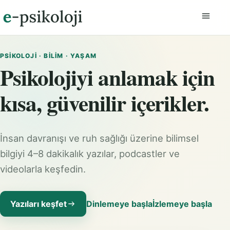
Menüyü
PSIKOLOJI · BILIM · YAŞAM
Psikolojiyi anlamak için
kısa, güvenilir içerikler.
İnsan davranışı ve ruh sağlığı üzerine bilimsel
bilgiyi 4–8 dakikalık yazılar, podcastler ve
videolarla keşfedin.
Yazıları keşfet
Dinlemeye başla
İzlemeye başla