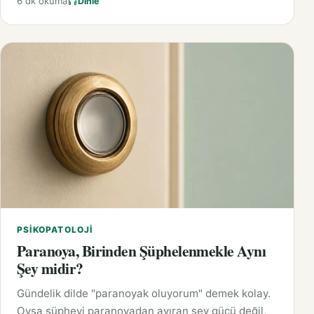
6 dk okuma
Dinle
PSIKOPATOLOJI
Paranoya, Birinden Şüphelenmekle Aynı
Şey midir?
Gündelik dilde "paranoyak oluyorum" demek kolay.
Oysa şüpheyi paranoyadan ayıran şey gücü değil,