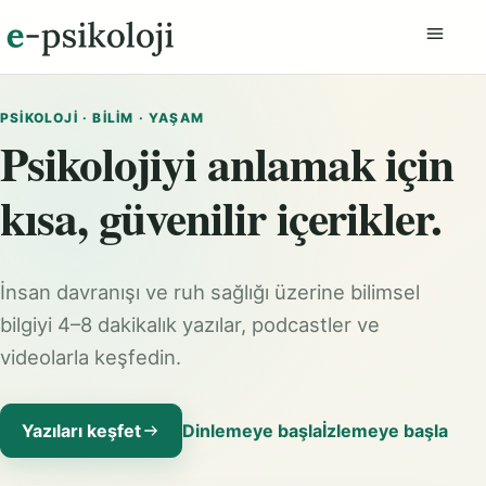
Menüyü
PSIKOLOJI · BILIM · YAŞAM
Psikolojiyi anlamak için
kısa, güvenilir içerikler.
İnsan davranışı ve ruh sağlığı üzerine bilimsel
bilgiyi 4–8 dakikalık yazılar, podcastler ve
videolarla keşfedin.
Yazıları keşfet
Dinlemeye başla
İzlemeye başla