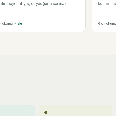
afın neye ihtiyaç duyduğunu sormak.
kullanmad
k okuma
6 dk okum
İzle