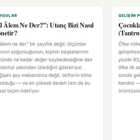
YGULAR
GELIŞIM P
l Âlem Ne Der?”: Utanç Bizi Nasıl
Çocukla
netir?
(Tantru
 âlem ne der" bir zayıflık değil: ölçümler
Öfke nöbe
ncın yoğunluğunun, kişinin başkalarının
gelişimse
zünde ne kadar değer kaybedeceğine dair
yüzde 83,
lentiyi yakından izlediğini gösteriyor.
öfke ilk 
işen şey mekanizma değil, defterin kime
sonda gel
 olduğu — ve en yüksek bedeli tam da bu
kendisi —
sal biçim ödetiyor.
örüntüsün