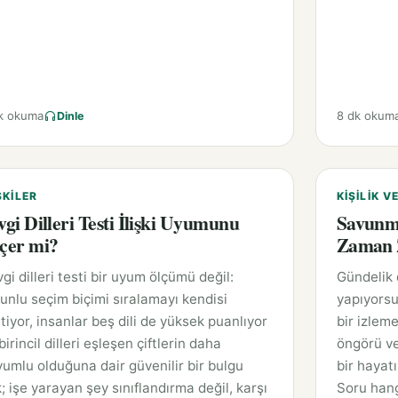
k okuma
8 dk okum
Dinle
ŞKILER
KIŞILIK V
vgi Dilleri Testi İlişki Uyumunu
Savunm
çer mi?
Zaman Z
gi dilleri testi bir uyum ölçümü değil:
Gündelik
unlu seçim biçimi sıralamayı kendisi
yapıyorsu
tiyor, insanlar beş dili de yüksek puanlıyor
bir izleme
birincil dilleri eşleşen çiftlerin daha
öngörü ve
umlu olduğuna dair güvenilir bir bulgu
bir hayat
; işe yarayan şey sınıflandırma değil, karşı
Soru hang