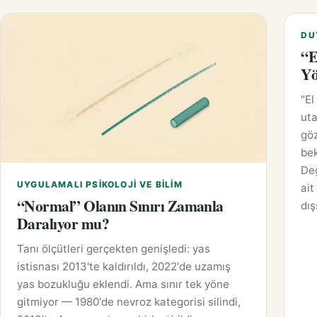
DU
“E
Yö
"El
uta
gö
bek
Değ
UYGULAMALI PSIKOLOJI VE BILIM
ait
“Normal” Olanın Sınırı Zamanla
dış
Daralıyor mu?
Tanı ölçütleri gerçekten genişledi: yas
istisnası 2013'te kaldırıldı, 2022'de uzamış
yas bozukluğu eklendi. Ama sınır tek yöne
gitmiyor — 1980'de nevroz kategorisi silindi,