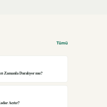
Tümü
ırı Zamanla Daralıyor mu?
adar Acıtır?