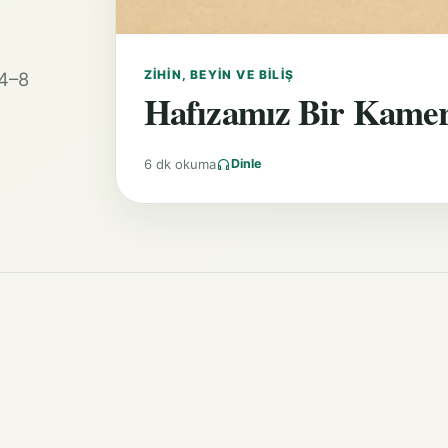
ZIHIN, BEYIN VE BILIŞ
 4–8
Hafızamız Bir Kamera
6 dk okuma
Dinle