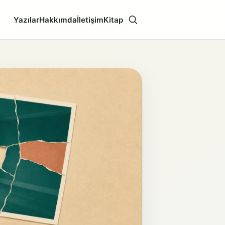
Yazılar
Hakkımda
İletişim
Kitap
Aramayı aç