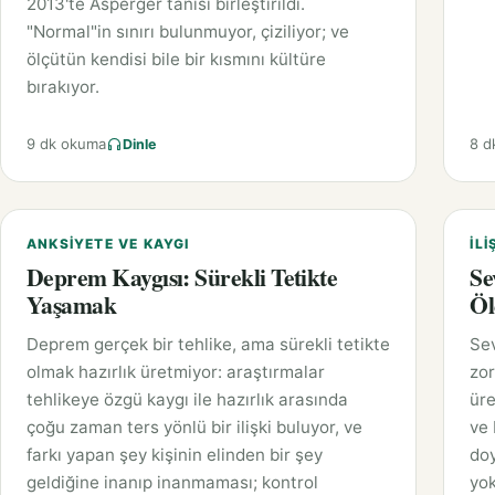
2013'te Asperger tanısı birleştirildi.
"Normal"in sınırı bulunmuyor, çiziliyor; ve
ölçütün kendisi bile bir kısmını kültüre
bırakıyor.
9 dk okuma
8 d
Dinle
ANKSIYETE VE KAYGI
İLI
Deprem Kaygısı: Sürekli Tetikte
Se
Yaşamak
Öl
Deprem gerçek bir tehlike, ama sürekli tetikte
Sev
olmak hazırlık üretmiyor: araştırmalar
zor
tehlikeye özgü kaygı ile hazırlık arasında
üre
çoğu zaman ters yönlü bir ilişki buluyor, ve
ve 
farkı yapan şey kişinin elinden bir şey
doy
geldiğine inanıp inanmaması; kontrol
yok