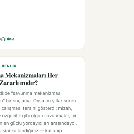
a
Dinle
E BENLIK
a Mekanizmaları Her
ararlı mıdır?
 dilde "savunma mekanizması
n" bir suçlama. Oysa on yıllar süren
 çalışması tersini gösterdi: mizah,
 özgecilik gibi olgun savunmalar, iyi
ın en güçlü yordayıcıları arasındaydı.
isini kullandığınız — kullanıp