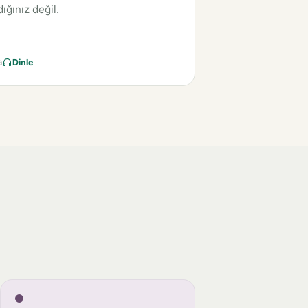
ığınız değil.
a
Dinle