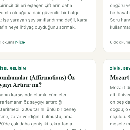
birincil dilleri eşleşen çiftlerin daha
öngörü ve
umlu olduğuna dair güvenilir bir bulgu
bir hayat
; işe yarayan şey sınıflandırma değil, karşı
Soru hang
afın neye ihtiyaç duyduğunu sormak.
kullanmad
k okuma
6 dk okum
İzle
ISEL GELIŞIM
ZIHIN, BE
umlamalar (Affirmations) Öz
Mozart 
ygıyı Artırır mı?
Mozart di
anın karşısında olumlu cümleler
altı ünive
rarlamanın öz saygıyı artırdığı
on beş da
terilmedi. 2009 tarihli ünlü bir deney
doğdu; o 
sine, zarar verdiğini bulmuştu; ama
ölçüldü. 
0'de çok daha geniş iki tekrarlama
mesele mü