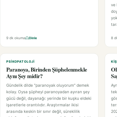
ve 
doy
yok
tar
9 dk okuma
8 d
Dinle
PSIKOPATOLOJI
KIŞ
Paranoya, Birinden Şüphelenmekle
Ol
Aynı Şey midir?
Sa
Gündelik dilde "paranoyak oluyorum" demek
Ayn
kolay. Oysa şüpheyi paranoyadan ayıran şey
tek
gücü değil, dayanağı: yerinde bir kuşku eldeki
gös
işaretlerle orantılıdır. Araştırmalar ikisi
ter
arasında keskin bir sınır değil, süreklilik
202