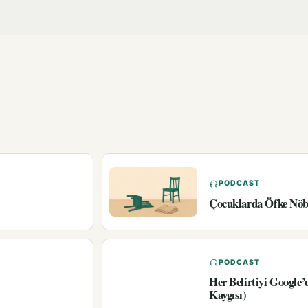
PODCAST
Çocuklarda Öfke Nöbe
PODCAST
Her Belirtiyi Google
Kaygısı)