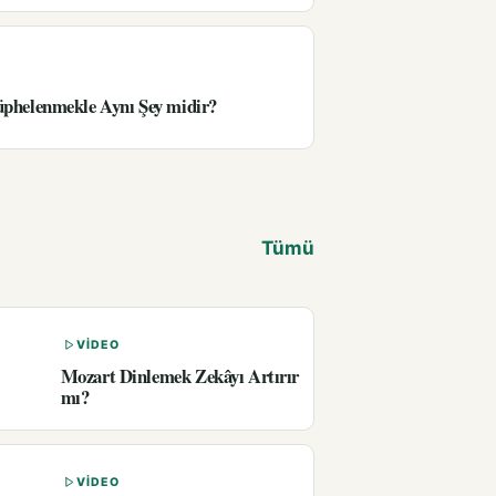
üphelenmekle Aynı Şey midir?
Tümü
VIDEO
Mozart Dinlemek Zekâyı Artırır
mı?
VIDEO