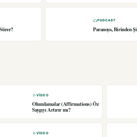
PODCAST
 Sürer?
Paranoya, Birinden Ş
VIDEO
Olumlamalar (Affirmations) Öz
Saygıyı Artırır mı?
VIDEO