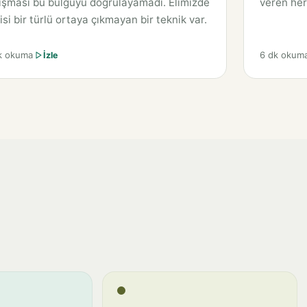
ışması bu bulguyu doğrulayamadı. Elimizde
veren her
isi bir türlü ortaya çıkmayan bir teknik var.
k okuma
6 dk okum
İzle