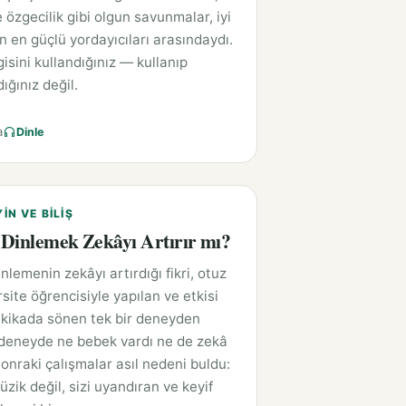
 özgecilik gibi olgun savunmalar, iyi
ın en güçlü yordayıcıları arasındaydı.
isini kullandığınız — kullanıp
ığınız değil.
a
Dinle
YIN VE BILIŞ
Dinlemek Zekâyı Artırır mı?
nlemenin zekâyı artırdığı fikri, otuz
rsite öğrencisiyle yapılan ve etkisi
kikada sönen tek bir deneyden
deneyde ne bebek vardı ne de zekâ
Sonraki çalışmalar asıl nedeni buldu:
zik değil, sizi uyandıran ve keyif