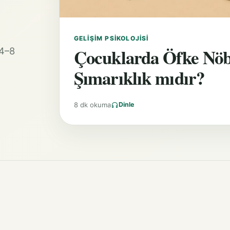
GELIŞIM PSIKOLOJISI
Çocuklarda Öfke Nöb
 4–8
Şımarıklık mıdır?
8 dk okuma
Dinle