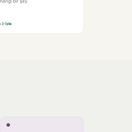
hangi bir şey.
a
İzle