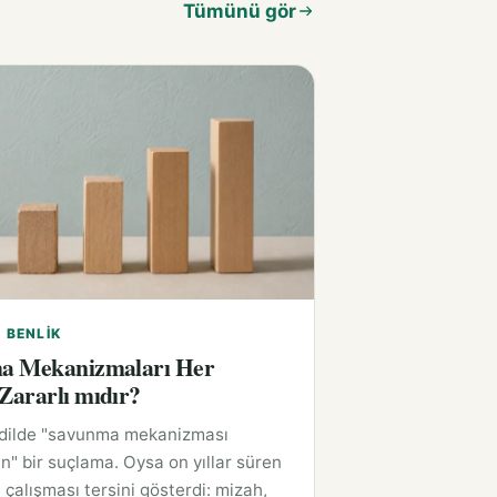
Tümünü gör
E BENLIK
a Mekanizmaları Her
ararlı mıdır?
 dilde "savunma mekanizması
n" bir suçlama. Oysa on yıllar süren
 çalışması tersini gösterdi: mizah,