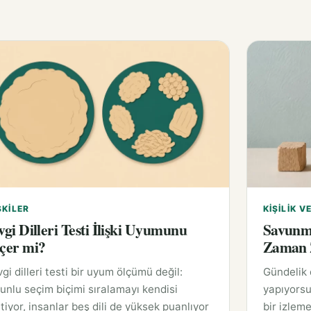
ŞKILER
KIŞILIK V
vgi Dilleri Testi İlişki Uyumunu
Savunm
çer mi?
Zaman Z
gi dilleri testi bir uyum ölçümü değil:
Gündelik
unlu seçim biçimi sıralamayı kendisi
yapıyorsu
tiyor, insanlar beş dili de yüksek puanlıyor
bir izleme