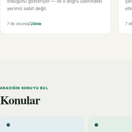
olduğunu gösteriyor — ve o doğru üzerindeki
çal
yerimiz sabit değil.
etk
7 dk okuma
7 d
Dinle
ARADIĞIN KONUYU BUL
Konular