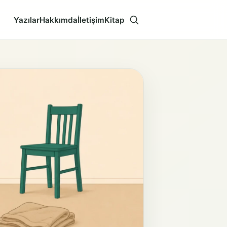
Yazılar
Hakkımda
İletişim
Kitap
Aramayı aç