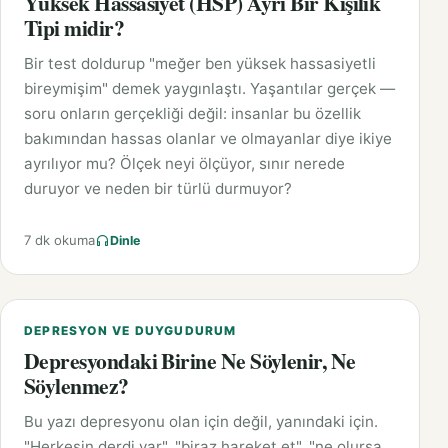
Yüksek Hassasiyet (HSP) Ayrı Bir Kişilik
Tipi midir?
Bir test doldurup "meğer ben yüksek hassasiyetli
bireymişim" demek yaygınlaştı. Yaşantılar gerçek —
soru onların gerçekliği değil: insanlar bu özellik
bakımından hassas olanlar ve olmayanlar diye ikiye
ayrılıyor mu? Ölçek neyi ölçüyor, sınır nerede
duruyor ve neden bir türlü durmuyor?
7 dk okuma
Dinle
DEPRESYON VE DUYGUDURUM
Depresyondaki Birine Ne Söylenir, Ne
Söylenmez?
Bu yazı depresyonu olan için değil, yanındaki için.
"Herkesin derdi var", "biraz hareket et", "ne olursa