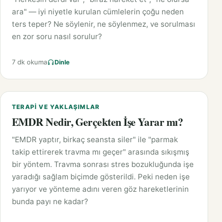
ara" — iyi niyetle kurulan cümlelerin çoğu neden
ters teper? Ne söylenir, ne söylenmez, ve sorulması
en zor soru nasıl sorulur?
7 dk okuma
Dinle
TERAPI VE YAKLAŞIMLAR
EMDR Nedir, Gerçekten İşe Yarar mı?
"EMDR yaptır, birkaç seansta siler" ile "parmak
takip ettirerek travma mı geçer" arasında sıkışmış
bir yöntem. Travma sonrası stres bozukluğunda işe
yaradığı sağlam biçimde gösterildi. Peki neden işe
yarıyor ve yönteme adını veren göz hareketlerinin
bunda payı ne kadar?