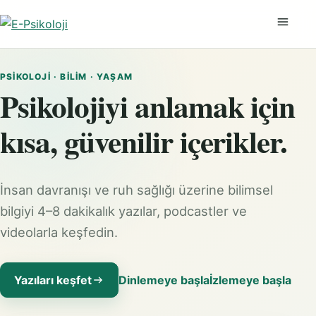
Menüyü
PSIKOLOJI · BILIM · YAŞAM
Psikolojiyi anlamak için
kısa, güvenilir içerikler.
İnsan davranışı ve ruh sağlığı üzerine bilimsel
bilgiyi 4–8 dakikalık yazılar, podcastler ve
videolarla keşfedin.
Yazıları keşfet
Dinlemeye başla
İzlemeye başla