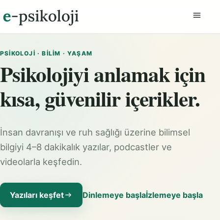
Menüyü
PSIKOLOJI · BILIM · YAŞAM
Psikolojiyi anlamak için
kısa, güvenilir içerikler.
İnsan davranışı ve ruh sağlığı üzerine bilimsel
bilgiyi 4–8 dakikalık yazılar, podcastler ve
videolarla keşfedin.
Yazıları keşfet
Dinlemeye başla
İzlemeye başla