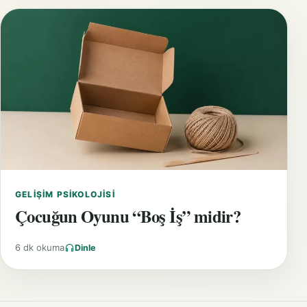
GELIŞIM PSIKOLOJISI
Çocuğun Oyunu “Boş İş” midir?
6 dk okuma
Dinle