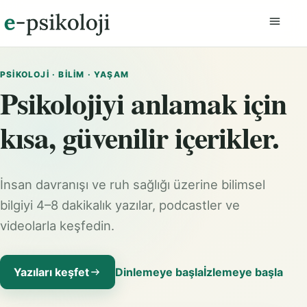
Menüyü
PSIKOLOJI · BILIM · YAŞAM
Psikolojiyi anlamak için
kısa, güvenilir içerikler.
İnsan davranışı ve ruh sağlığı üzerine bilimsel
bilgiyi 4–8 dakikalık yazılar, podcastler ve
videolarla keşfedin.
Yazıları keşfet
Dinlemeye başla
İzlemeye başla