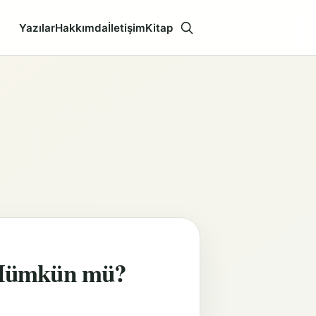
Yazılar
Hakkımda
İletişim
Kitap
Aramayı aç
Mümkün mü?