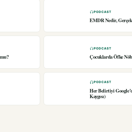
PODCAST
EMDR Nedir, Gerçekt
PODCAST
r mu?
Çocuklarda Öfke Nöbe
PODCAST
Her Belirtiyi Google
Kaygısı)