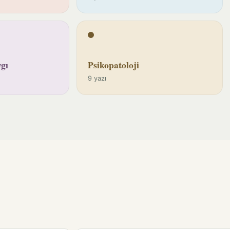
gı
Psikopatoloji
9 yazı