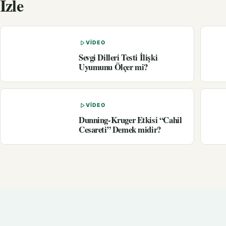
İzle
VIDEO
Sevgi Dilleri Testi İlişki
Uyumunu Ölçer mi?
VIDEO
Dunning-Kruger Etkisi “Cahil
Cesareti” Demek midir?