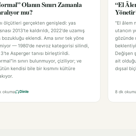
ormal” Olanın Sınırı Zamanla
“El Âle
ralıyor mu?
Yönetir
ı ölçütleri gerçekten genişledi: yas
"El âlem n
isnası 2013'te kaldırıldı, 2022'de uzamış
utancın y
 bozukluğu eklendi. Ama sınır tek yöne
gözünde 
miyor — 1980'de nevroz kategorisi silindi,
beklentiyi
3'te Asperger tanısı birleştirildi.
Değişen ş
rmal"in sınırı bulunmuyor, çiziliyor; ve
ait olduğ
ütün kendisi bile bir kısmını kültüre
dışsal biç
akıyor.
k okuma
8 dk okum
Dinle