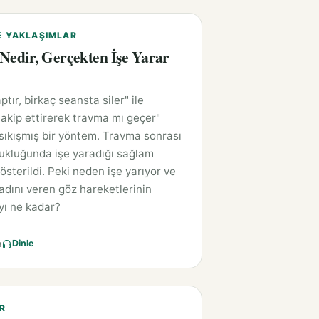
E YAKLAŞIMLAR
edir, Gerçekten İşe Yarar
tır, birkaç seansta siler" ile
akip ettirerek travma mı geçer"
sıkışmış bir yöntem. Travma sonrası
ukluğunda işe yaradığı sağlam
österildi. Peki neden işe yarıyor ve
dını veren göz hareketlerinin
ı ne kadar?
a
Dinle
R