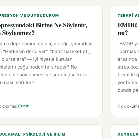
PRESYON VE DUYGUDURUM
TERAPI V
presyondaki Birine Ne Söylenir,
EMDR N
 Söylenmez?
mı?
yazı depresyonu olan için değil, yanındaki
"EMDR yap
n. "Herkesin derdi var", "biraz hareket et",
"parmak t
 olursa ara" — iyi niyetle kurulan
arasında 
lelerin çoğu neden ters teper? Ne
stres boz
lenir, ne söylenmez, ve sorulması en zor
biçimde g
u nasıl sorulur?
yönteme a
bunda pay
k okuma
7 dk okum
Dinle
GULAMALI PSIKOLOJI VE BILIM
DUYGULA