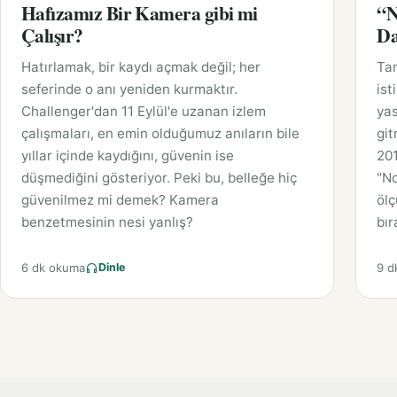
Hafızamız Bir Kamera gibi mi
“N
Çalışır?
Da
Hatırlamak, bir kaydı açmak değil; her
Tan
seferinde o anı yeniden kurmaktır.
ist
Challenger'dan 11 Eylül'e uzanan izlem
yas
çalışmaları, en emin olduğumuz anıların bile
git
yıllar içinde kaydığını, güvenin ise
201
düşmediğini gösteriyor. Peki bu, belleğe hiç
"No
güvenilmez mi demek? Kamera
ölç
benzetmesinin nesi yanlış?
bır
6 dk okuma
9 d
Dinle