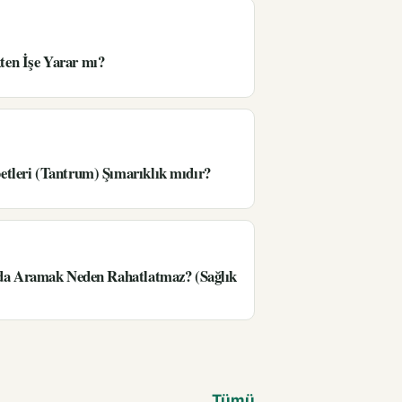
en İşe Yarar mı?
tleri (Tantrum) Şımarıklık mıdır?
’da Aramak Neden Rahatlatmaz? (Sağlık
Tümü