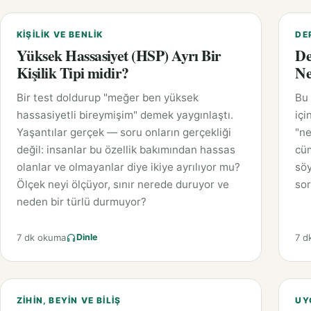
KIŞILIK VE BENLIK
DE
Yüksek Hassasiyet (HSP) Ayrı Bir
De
Kişilik Tipi midir?
Ne
Bir test doldurup "meğer ben yüksek
Bu 
hassasiyetli bireymişim" demek yaygınlaştı.
içi
Yaşantılar gerçek — soru onların gerçekliği
"ne
değil: insanlar bu özellik bakımından hassas
cüm
olanlar ve olmayanlar diye ikiye ayrılıyor mu?
söy
Ölçek neyi ölçüyor, sınır nerede duruyor ve
sor
neden bir türlü durmuyor?
7 dk okuma
7 d
Dinle
ZIHIN, BEYIN VE BILIŞ
UY