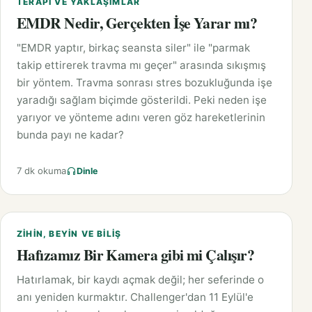
TERAPI VE YAKLAŞIMLAR
EMDR Nedir, Gerçekten İşe Yarar mı?
"EMDR yaptır, birkaç seansta siler" ile "parmak
takip ettirerek travma mı geçer" arasında sıkışmış
bir yöntem. Travma sonrası stres bozukluğunda işe
yaradığı sağlam biçimde gösterildi. Peki neden işe
yarıyor ve yönteme adını veren göz hareketlerinin
bunda payı ne kadar?
7 dk okuma
Dinle
ZIHIN, BEYIN VE BILIŞ
Hafızamız Bir Kamera gibi mi Çalışır?
Hatırlamak, bir kaydı açmak değil; her seferinde o
anı yeniden kurmaktır. Challenger'dan 11 Eylül'e