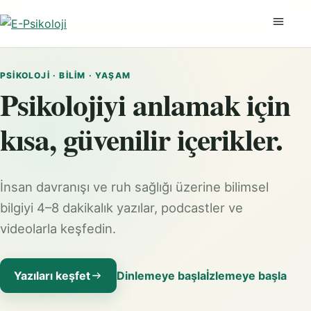
Menüyü
PSIKOLOJI · BILIM · YAŞAM
Psikolojiyi anlamak için
kısa, güvenilir içerikler.
İnsan davranışı ve ruh sağlığı üzerine bilimsel
bilgiyi 4–8 dakikalık yazılar, podcastler ve
videolarla keşfedin.
Yazıları keşfet
Dinlemeye başla
İzlemeye başla