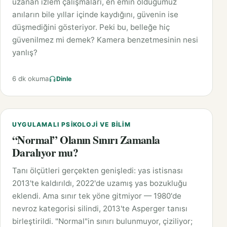
uzanan izlem çalışmaları, en emin olduğumuz
anıların bile yıllar içinde kaydığını, güvenin ise
düşmediğini gösteriyor. Peki bu, belleğe hiç
güvenilmez mi demek? Kamera benzetmesinin nesi
yanlış?
6 dk okuma
Dinle
UYGULAMALI PSIKOLOJI VE BILIM
“Normal” Olanın Sınırı Zamanla
Daralıyor mu?
Tanı ölçütleri gerçekten genişledi: yas istisnası
2013'te kaldırıldı, 2022'de uzamış yas bozukluğu
eklendi. Ama sınır tek yöne gitmiyor — 1980'de
nevroz kategorisi silindi, 2013'te Asperger tanısı
birleştirildi. "Normal"in sınırı bulunmuyor, çiziliyor;