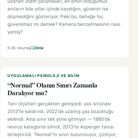
uzanan izlem çalışmaları, en emin olduğumuz
anıların bile yıllar içinde kaydığını, güvenin ise
düşmediğini gösteriyor. Peki bu, belleğe hiç
güvenilmez mi demek? Kamera benzetmesinin nesi
yanlış?
6 dk okuma
Dinle
UYGULAMALI PSIKOLOJI VE BILIM
“Normal” Olanın Sınırı Zamanla
Daralıyor mu?
Tanı ölçütleri gerçekten genişledi: yas istisnası
2013'te kaldırıldı, 2022'de uzamış yas bozukluğu
eklendi. Ama sınır tek yöne gitmiyor — 1980'de
nevroz kategorisi silindi, 2013'te Asperger tanısı
birleştirildi. "Normal"in sınırı bulunmuyor, çiziliyor;