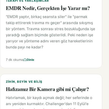
TERAPI VE YAKLAŞIMLAR
EMDR Nedir, Gerçekten İşe Yarar mı?
"EMDR yaptır, birkaç seansta siler" ile "parmak
takip ettirerek travma mı geçer" arasında sıkışmış
bir yöntem. Travma sonrası stres bozukluğunda işe
yaradığı sağlam biçimde gösterildi. Peki neden işe
yarıyor ve yönteme adını veren göz hareketlerinin
bunda payı ne kadar?
7 dk okuma
Dinle
ZIHIN, BEYIN VE BILIŞ
Hafızamız Bir Kamera gibi mi Çalışır?
Hatırlamak, bir kaydı açmak değil; her seferinde o
anı yeniden kurmaktır. Challenger'dan 11 Eylül'e