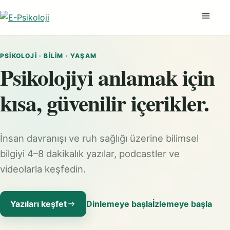
Menüyü
PSIKOLOJI · BILIM · YAŞAM
Psikolojiyi anlamak için
kısa, güvenilir içerikler.
İnsan davranışı ve ruh sağlığı üzerine bilimsel
bilgiyi 4–8 dakikalık yazılar, podcastler ve
videolarla keşfedin.
Yazıları keşfet
Dinlemeye başla
İzlemeye başla