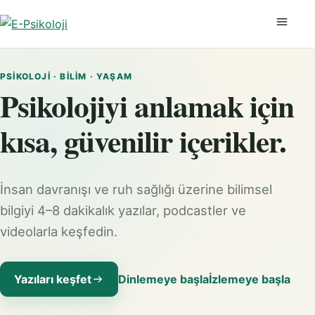
Menüyü
PSIKOLOJI · BILIM · YAŞAM
Psikolojiyi anlamak için
kısa, güvenilir içerikler.
İnsan davranışı ve ruh sağlığı üzerine bilimsel
bilgiyi 4–8 dakikalık yazılar, podcastler ve
videolarla keşfedin.
Yazıları keşfet
Dinlemeye başla
İzlemeye başla