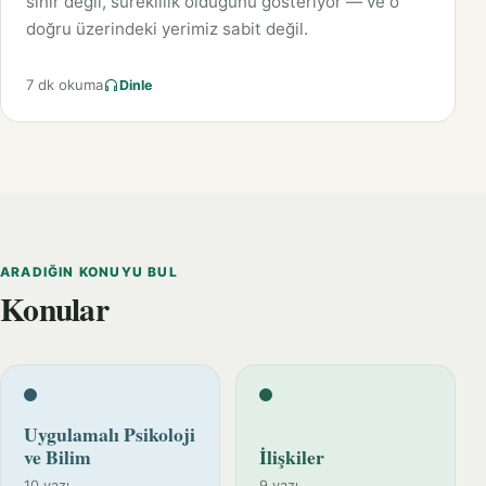
sınır değil, süreklilik olduğunu gösteriyor — ve o
doğru üzerindeki yerimiz sabit değil.
7 dk okuma
Dinle
ARADIĞIN KONUYU BUL
Konular
Uygulamalı Psikoloji
ve Bilim
İlişkiler
10 yazı
9 yazı