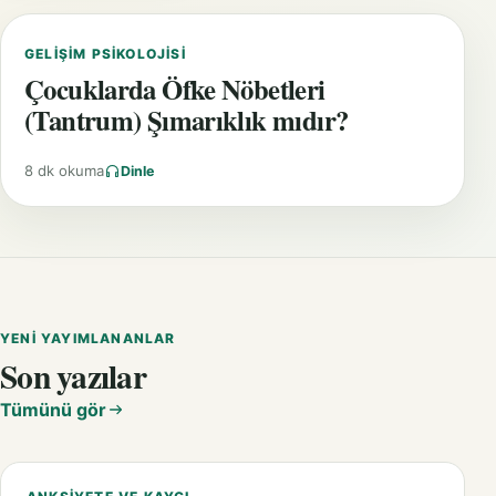
GELIŞIM PSIKOLOJISI
Çocuklarda Öfke Nöbetleri
(Tantrum) Şımarıklık mıdır?
8 dk okuma
Dinle
YENI YAYIMLANANLAR
Son yazılar
Tümünü gör