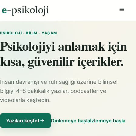
Menüyü
PSIKOLOJI · BILIM · YAŞAM
Psikolojiyi anlamak için
kısa, güvenilir içerikler.
İnsan davranışı ve ruh sağlığı üzerine bilimsel
bilgiyi 4–8 dakikalık yazılar, podcastler ve
videolarla keşfedin.
Yazıları keşfet
Dinlemeye başla
İzlemeye başla