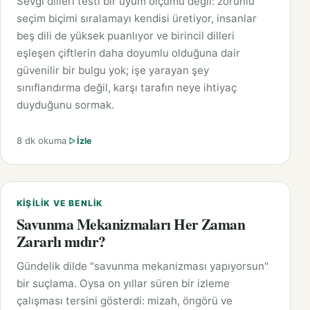
Sevgi dilleri testi bir uyum ölçümü değil: zorunlu
seçim biçimi sıralamayı kendisi üretiyor, insanlar
beş dili de yüksek puanlıyor ve birincil dilleri
eşleşen çiftlerin daha doyumlu olduğuna dair
güvenilir bir bulgu yok; işe yarayan şey
sınıflandırma değil, karşı tarafın neye ihtiyaç
duyduğunu sormak.
8 dk okuma
İzle
KIŞILIK VE BENLIK
Savunma Mekanizmaları Her Zaman
Zararlı mıdır?
Gündelik dilde "savunma mekanizması yapıyorsun"
bir suçlama. Oysa on yıllar süren bir izleme
çalışması tersini gösterdi: mizah, öngörü ve