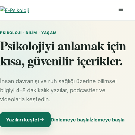
Menüyü
PSIKOLOJI · BILIM · YAŞAM
Psikolojiyi anlamak için
kısa, güvenilir içerikler.
İnsan davranışı ve ruh sağlığı üzerine bilimsel
bilgiyi 4–8 dakikalık yazılar, podcastler ve
videolarla keşfedin.
Yazıları keşfet
Dinlemeye başla
İzlemeye başla