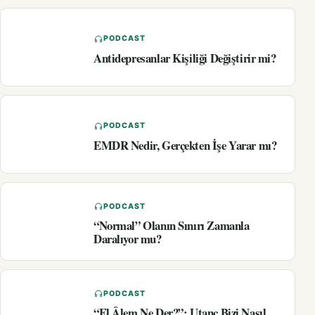
PODCAST
Antidepresanlar Kişiliği Değiştirir mi?
PODCAST
EMDR Nedir, Gerçekten İşe Yarar mı?
PODCAST
“Normal” Olanın Sınırı Zamanla
Daralıyor mu?
PODCAST
“El Âlem Ne Der?”: Utanç Bizi Nasıl