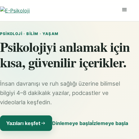
Menüyü
PSIKOLOJI · BILIM · YAŞAM
Psikolojiyi anlamak için
kısa, güvenilir içerikler.
İnsan davranışı ve ruh sağlığı üzerine bilimsel
bilgiyi 4–8 dakikalık yazılar, podcastler ve
videolarla keşfedin.
Yazıları keşfet
Dinlemeye başla
İzlemeye başla