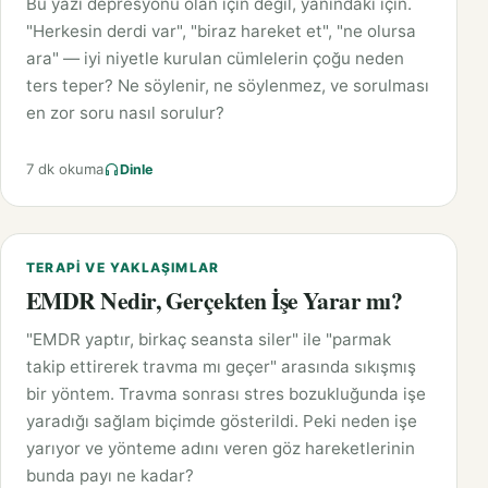
Bu yazı depresyonu olan için değil, yanındaki için.
"Herkesin derdi var", "biraz hareket et", "ne olursa
ara" — iyi niyetle kurulan cümlelerin çoğu neden
ters teper? Ne söylenir, ne söylenmez, ve sorulması
en zor soru nasıl sorulur?
7 dk okuma
Dinle
TERAPI VE YAKLAŞIMLAR
EMDR Nedir, Gerçekten İşe Yarar mı?
"EMDR yaptır, birkaç seansta siler" ile "parmak
takip ettirerek travma mı geçer" arasında sıkışmış
bir yöntem. Travma sonrası stres bozukluğunda işe
yaradığı sağlam biçimde gösterildi. Peki neden işe
yarıyor ve yönteme adını veren göz hareketlerinin
bunda payı ne kadar?