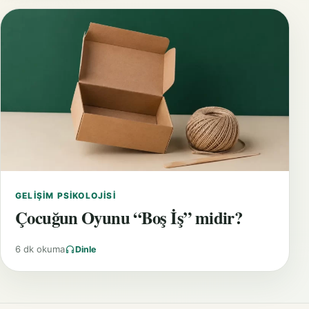
GELIŞIM PSIKOLOJISI
Çocuğun Oyunu “Boş İş” midir?
6 dk okuma
Dinle