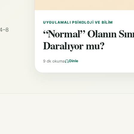
UYGULAMALI PSIKOLOJI VE BILIM
“Normal” Olanın Sın
 4–8
Daralıyor mu?
9 dk okuma
Dinle