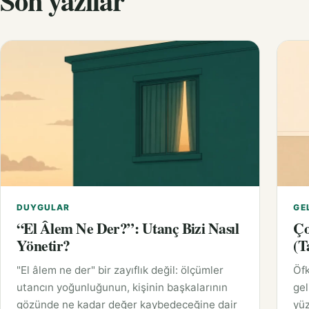
Son yazılar
DUYGULAR
GE
“El Âlem Ne Der?”: Utanç Bizi Nasıl
Ço
Yönetir?
(T
"El âlem ne der" bir zayıflık değil: ölçümler
Öfk
utancın yoğunluğunun, kişinin başkalarının
gel
gözünde ne kadar değer kaybedeceğine dair
yüz