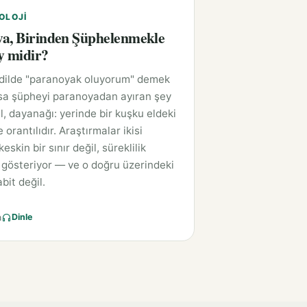
OLOJI
a, Birinden Şüphelenmekle
y midir?
 dilde "paranoyak oluyorum" demek
sa şüpheyi paranoyadan ayıran şey
l, dayanağı: yerinde bir kuşku eldeki
e orantılıdır. Araştırmalar ikisi
eskin bir sınır değil, süreklilik
gösteriyor — ve o doğru üzerindeki
bit değil.
a
Dinle