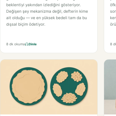
beklentiyi yakından izlediğini gösteriyor.
öfk
Değişen şey mekanizma değil, defterin kime
son
ait olduğu — ve en yüksek bedeli tam da bu
ken
dışsal biçim ödetiyor.
örü
8 dk okuma
8 d
Dinle