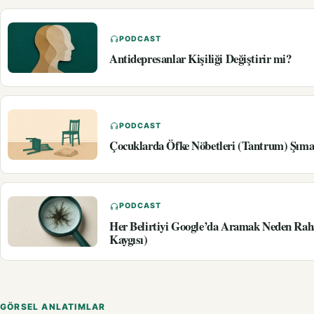
PODCAST
Antidepresanlar Kişiliği Değiştirir mi?
PODCAST
Çocuklarda Öfke Nöbetleri (Tantrum) Şıma
PODCAST
Her Belirtiyi Google’da Aramak Neden Rah
Kaygısı)
GÖRSEL ANLATIMLAR