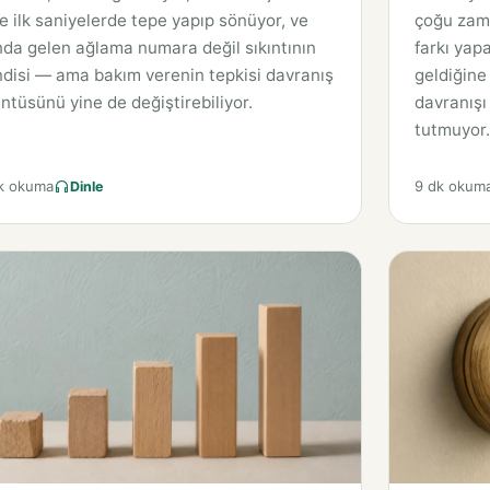
e ilk saniyelerde tepe yapıp sönüyor, ve
çoğu zaman
da gelen ağlama numara değil sıkıntının
farkı yapa
disi — ama bakım verenin tepkisi davranış
geldiğine
ntüsünü yine de değiştirebiliyor.
davranışı 
tutmuyor.
k okuma
9 dk okum
Dinle