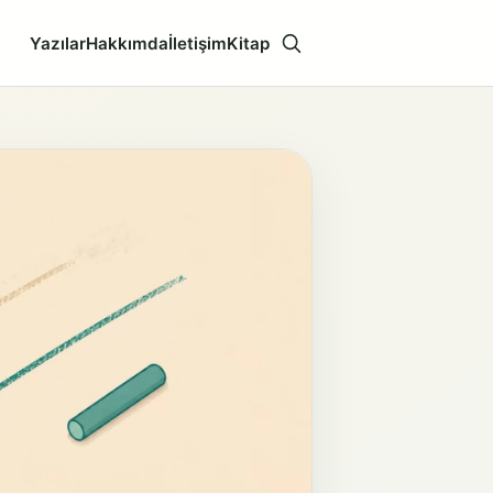
Yazılar
Hakkımda
İletişim
Kitap
Aramayı aç