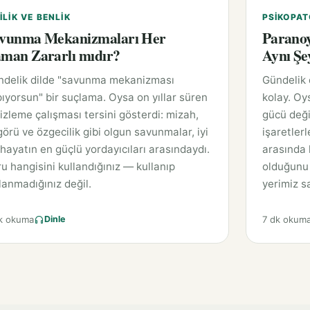
ILIK VE BENLIK
PSIKOPAT
vunma Mekanizmaları Her
Paranoy
man Zararlı mıdır?
Aynı Şe
ndelik dilde "savunma mekanizması
Gündelik
ıyorsun" bir suçlama. Oysa on yıllar süren
kolay. Oy
 izleme çalışması tersini gösterdi: mizah,
gücü deği
örü ve özgecilik gibi olgun savunmalar, iyi
işaretlerl
 hayatın en güçlü yordayıcıları arasındaydı.
arasında k
u hangisini kullandığınız — kullanıp
olduğunu 
lanmadığınız değil.
yerimiz sa
k okuma
7 dk okum
Dinle