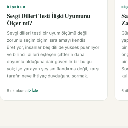
İLIŞKILER
KIŞ
Sevgi Dilleri Testi İlişki Uyumunu
Sa
Ölçer mi?
Za
Sevgi dilleri testi bir uyum ölçümü değil:
Gü
zorunlu seçim biçimi sıralamayı kendisi
yap
üretiyor, insanlar beş dili de yüksek puanlıyor
bir
ve birincil dilleri eşleşen çiftlerin daha
öng
doyumlu olduğuna dair güvenilir bir bulgu
bir
yok; işe yarayan şey sınıflandırma değil, karşı
Sor
tarafın neye ihtiyaç duyduğunu sormak.
kul
8 dk okuma
6 d
İzle