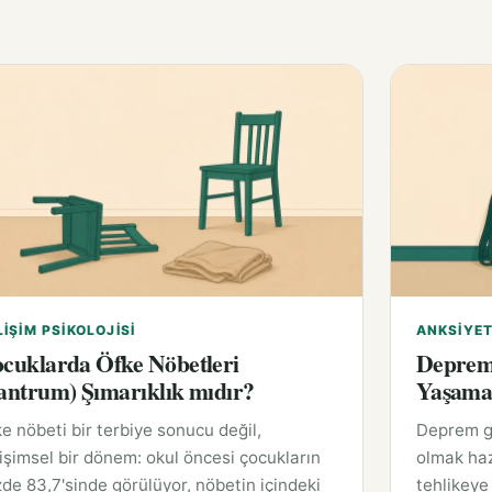
LIŞIM PSIKOLOJISI
ANKSIYET
cuklarda Öfke Nöbetleri
Deprem 
antrum) Şımarıklık mıdır?
Yaşam
e nöbeti bir terbiye sonucu değil,
Deprem ge
işimsel bir dönem: okul öncesi çocukların
olmak haz
de 83,7'sinde görülüyor, nöbetin içindeki
tehlikeye 