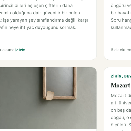
birincil dilleri eşleşen çiftlerin daha
öngörü ve
umlu olduğuna dair güvenilir bir bulgu
bir hayat
; işe yarayan şey sınıflandırma değil, karşı
Soru hang
afın neye ihtiyaç duyduğunu sormak.
kullanmad
k okuma
6 dk okum
İzle
ZIHIN, BE
Mozart 
Mozart di
altı ünive
on beş da
doğdu; o 
ölçüldü. 