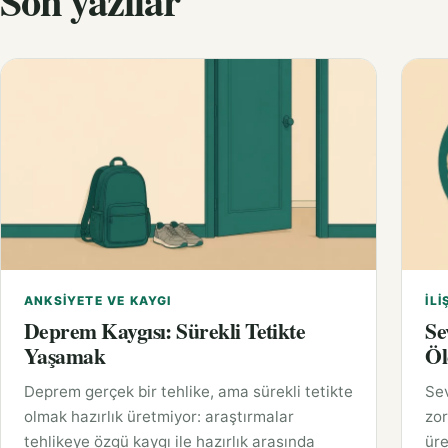
Son yazılar
ANKSIYETE VE KAYGI
İLI
Deprem Kaygısı: Sürekli Tetikte
Se
Yaşamak
Öl
Deprem gerçek bir tehlike, ama sürekli tetikte
Sev
olmak hazırlık üretmiyor: araştırmalar
zor
tehlikeye özgü kaygı ile hazırlık arasında
üre