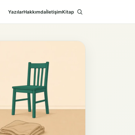
Yazılar
Hakkımda
İletişim
Kitap
Aramayı aç