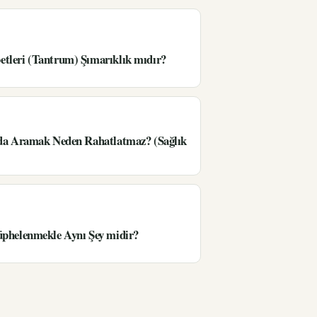
tleri (Tantrum) Şımarıklık mıdır?
’da Aramak Neden Rahatlatmaz? (Sağlık
üphelenmekle Aynı Şey midir?