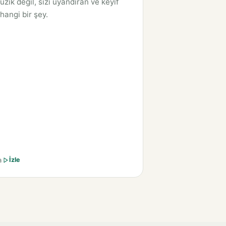
zik değil, sizi uyandıran ve keyif
hangi bir şey.
a
İzle