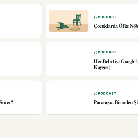
PODCAST
Çocuklarda Öfke Nöbe
PODCAST
Her Belirtiyi Google
Kaygısı)
PODCAST
 Sürer?
Paranoya, Birinden Ş