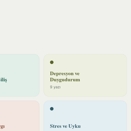
Depresyon ve
iliş
Duygudurum
9 yazı
gı
Stres ve Uyku