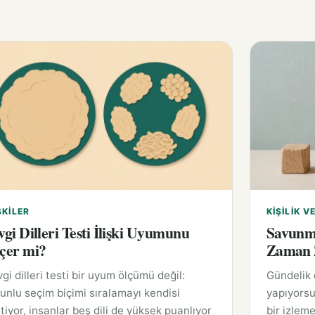
ŞKILER
KIŞILIK V
vgi Dilleri Testi İlişki Uyumunu
Savunm
çer mi?
Zaman Z
gi dilleri testi bir uyum ölçümü değil:
Gündelik
unlu seçim biçimi sıralamayı kendisi
yapıyorsu
tiyor, insanlar beş dili de yüksek puanlıyor
bir izleme