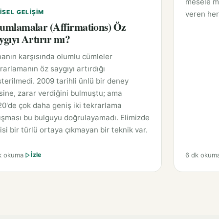
mesele mü
ISEL GELIŞIM
veren her
umlamalar (Affirmations) Öz
ygıyı Artırır mı?
anın karşısında olumlu cümleler
rarlamanın öz saygıyı artırdığı
terilmedi. 2009 tarihli ünlü bir deney
sine, zarar verdiğini bulmuştu; ama
0'de çok daha geniş iki tekrarlama
ışması bu bulguyu doğrulayamadı. Elimizde
isi bir türlü ortaya çıkmayan bir teknik var.
k okuma
6 dk okum
İzle