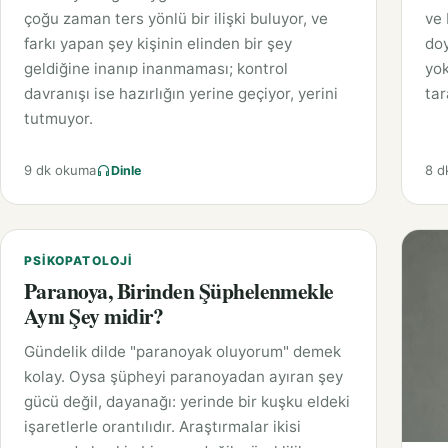
çoğu zaman ters yönlü bir ilişki buluyor, ve
ve 
farkı yapan şey kişinin elinden bir şey
doy
geldiğine inanıp inanmaması; kontrol
yok
davranışı ise hazırlığın yerine geçiyor, yerini
tar
tutmuyor.
9 dk okuma
8 d
Dinle
PSIKOPATOLOJI
Paranoya, Birinden Şüphelenmekle
Aynı Şey midir?
Gündelik dilde "paranoyak oluyorum" demek
kolay. Oysa şüpheyi paranoyadan ayıran şey
gücü değil, dayanağı: yerinde bir kuşku eldeki
işaretlerle orantılıdır. Araştırmalar ikisi