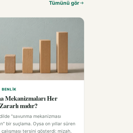
Tümünü gör
E BENLIK
a Mekanizmaları Her
ararlı mıdır?
 dilde "savunma mekanizması
n" bir suçlama. Oysa on yıllar süren
 çalışması tersini gösterdi: mizah,