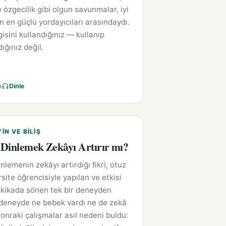
 özgecilik gibi olgun savunmalar, iyi
ın en güçlü yordayıcıları arasındaydı.
isini kullandığınız — kullanıp
ığınız değil.
a
Dinle
YIN VE BILIŞ
Dinlemek Zekâyı Artırır mı?
nlemenin zekâyı artırdığı fikri, otuz
rsite öğrencisiyle yapılan ve etkisi
kikada sönen tek bir deneyden
deneyde ne bebek vardı ne de zekâ
Sonraki çalışmalar asıl nedeni buldu: