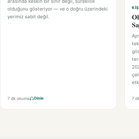
arasında keskin bir sınır değil, süreklilik
KIŞ
olduğunu gösteriyor — ve o doğru üzerindeki
Ol
yerimiz sabit değil.
Sa
Ayn
tek
gös
ter
202
çal
etk
7 dk okuma
7 d
Dinle