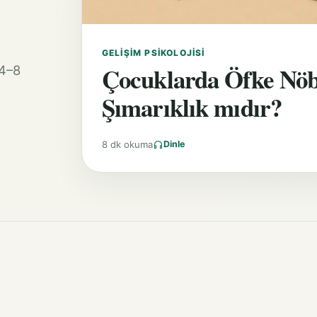
GELIŞIM PSIKOLOJISI
Çocuklarda Öfke Nöb
 4–8
Şımarıklık mıdır?
8 dk okuma
Dinle