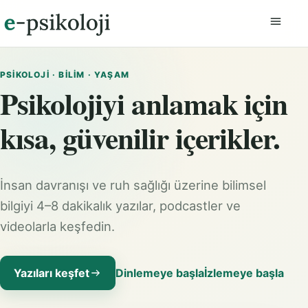
Menüyü
PSIKOLOJI · BILIM · YAŞAM
Psikolojiyi anlamak için
kısa, güvenilir içerikler.
İnsan davranışı ve ruh sağlığı üzerine bilimsel
bilgiyi 4–8 dakikalık yazılar, podcastler ve
videolarla keşfedin.
Yazıları keşfet
Dinlemeye başla
İzlemeye başla