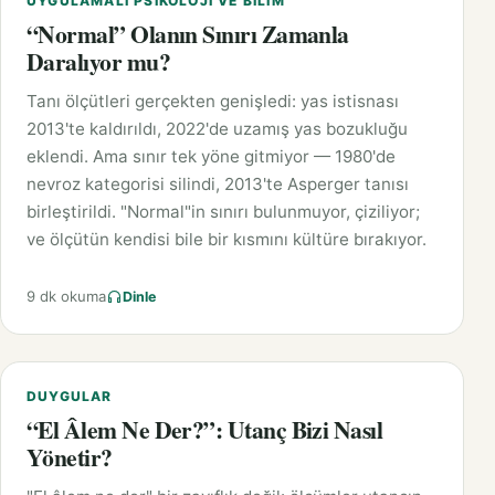
UYGULAMALI PSIKOLOJI VE BILIM
“Normal” Olanın Sınırı Zamanla
Daralıyor mu?
Tanı ölçütleri gerçekten genişledi: yas istisnası
2013'te kaldırıldı, 2022'de uzamış yas bozukluğu
eklendi. Ama sınır tek yöne gitmiyor — 1980'de
nevroz kategorisi silindi, 2013'te Asperger tanısı
birleştirildi. "Normal"in sınırı bulunmuyor, çiziliyor;
ve ölçütün kendisi bile bir kısmını kültüre bırakıyor.
9 dk okuma
Dinle
DUYGULAR
“El Âlem Ne Der?”: Utanç Bizi Nasıl
Yönetir?