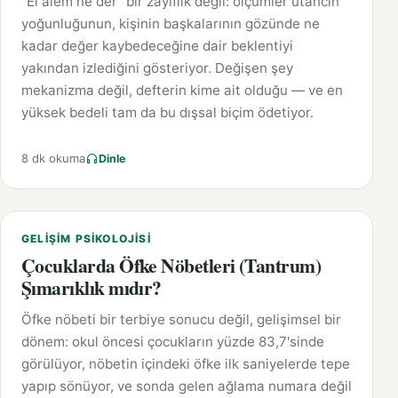
"El âlem ne der" bir zayıflık değil: ölçümler utancın
yoğunluğunun, kişinin başkalarının gözünde ne
kadar değer kaybedeceğine dair beklentiyi
yakından izlediğini gösteriyor. Değişen şey
mekanizma değil, defterin kime ait olduğu — ve en
yüksek bedeli tam da bu dışsal biçim ödetiyor.
8 dk okuma
Dinle
GELIŞIM PSIKOLOJISI
Çocuklarda Öfke Nöbetleri (Tantrum)
Şımarıklık mıdır?
Öfke nöbeti bir terbiye sonucu değil, gelişimsel bir
dönem: okul öncesi çocukların yüzde 83,7'sinde
görülüyor, nöbetin içindeki öfke ilk saniyelerde tepe
yapıp sönüyor, ve sonda gelen ağlama numara değil