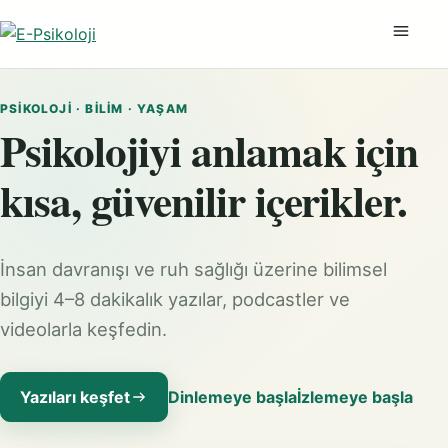
Menüyü
PSIKOLOJI · BILIM · YAŞAM
Psikolojiyi anlamak için
kısa, güvenilir içerikler.
İnsan davranışı ve ruh sağlığı üzerine bilimsel
bilgiyi 4–8 dakikalık yazılar, podcastler ve
videolarla keşfedin.
Yazıları keşfet
Dinlemeye başla
İzlemeye başla