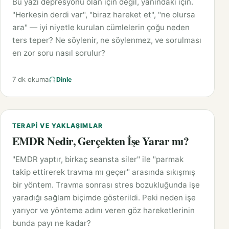
Bu yazı depresyonu olan için değil, yanındaki için.
"Herkesin derdi var", "biraz hareket et", "ne olursa
ara" — iyi niyetle kurulan cümlelerin çoğu neden
ters teper? Ne söylenir, ne söylenmez, ve sorulması
en zor soru nasıl sorulur?
7 dk okuma
Dinle
TERAPI VE YAKLAŞIMLAR
EMDR Nedir, Gerçekten İşe Yarar mı?
"EMDR yaptır, birkaç seansta siler" ile "parmak
takip ettirerek travma mı geçer" arasında sıkışmış
bir yöntem. Travma sonrası stres bozukluğunda işe
yaradığı sağlam biçimde gösterildi. Peki neden işe
yarıyor ve yönteme adını veren göz hareketlerinin
bunda payı ne kadar?