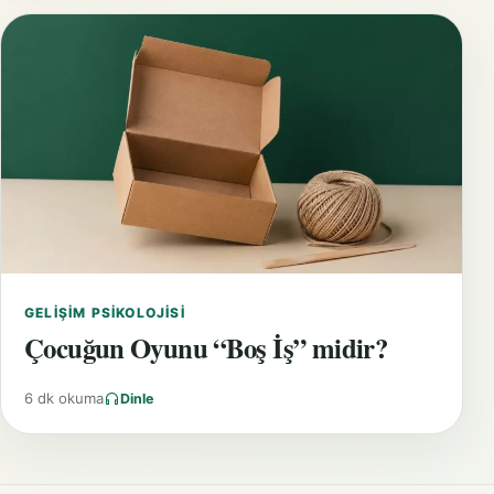
GELIŞIM PSIKOLOJISI
Çocuğun Oyunu “Boş İş” midir?
6 dk okuma
Dinle