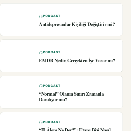
PODCAST
Antidepresanlar Kişiliği Değiştirir mi?
PODCAST
EMDR Nedir, Gerçekten İşe Yarar mı?
PODCAST
“Normal” Olanın Sınırı Zamanla
Daralıyor mu?
PODCAST
“El Âlem Ne Der?”: Utanç Bizi Nasıl