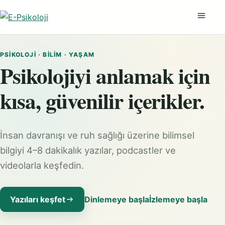
Menüyü
PSIKOLOJI · BILIM · YAŞAM
Psikolojiyi anlamak için
kısa, güvenilir içerikler.
İnsan davranışı ve ruh sağlığı üzerine bilimsel
bilgiyi 4–8 dakikalık yazılar, podcastler ve
videolarla keşfedin.
Yazıları keşfet
Dinlemeye başla
İzlemeye başla