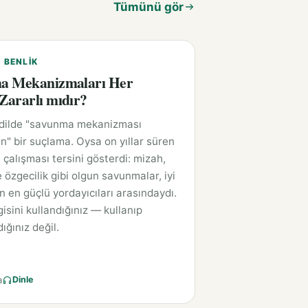
Tümünü gör
E BENLIK
a Mekanizmaları Her
ararlı mıdır?
 dilde "savunma mekanizması
n" bir suçlama. Oysa on yıllar süren
 çalışması tersini gösterdi: mizah,
 özgecilik gibi olgun savunmalar, iyi
ın en güçlü yordayıcıları arasındaydı.
isini kullandığınız — kullanıp
ığınız değil.
a
Dinle