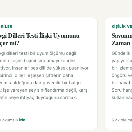
ŞKILER
KIŞILIK V
vgi Dilleri Testi İlişki Uyumunu
Savunm
çer mi?
Zaman Z
gi dilleri testi bir uyum ölçümü değil:
Gündelik
unlu seçim biçimi sıralamayı kendisi
yapıyorsu
tiyor, insanlar beş dili de yüksek puanlıyor
bir izleme
birincil dilleri eşleşen çiftlerin daha
öngörü ve
umlu olduğuna dair güvenilir bir bulgu
bir hayat
; işe yarayan şey sınıflandırma değil, karşı
Soru hang
afın neye ihtiyaç duyduğunu sormak.
kullanmad
k okuma
6 dk okum
İzle