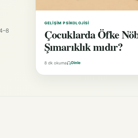
GELIŞIM PSIKOLOJISI
Çocuklarda Öfke Nöb
 4–8
Şımarıklık mıdır?
8 dk okuma
Dinle