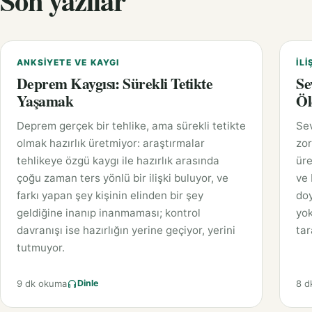
Son yazılar
ANKSIYETE VE KAYGI
İLI
Deprem Kaygısı: Sürekli Tetikte
Se
Yaşamak
Öl
Deprem gerçek bir tehlike, ama sürekli tetikte
Sev
olmak hazırlık üretmiyor: araştırmalar
zor
tehlikeye özgü kaygı ile hazırlık arasında
üre
çoğu zaman ters yönlü bir ilişki buluyor, ve
ve 
farkı yapan şey kişinin elinden bir şey
doy
geldiğine inanıp inanmaması; kontrol
yok
davranışı ise hazırlığın yerine geçiyor, yerini
tar
tutmuyor.
9 dk okuma
8 d
Dinle