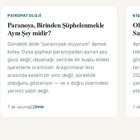
PSIKOPATOLOJI
KIŞ
Paranoya, Birinden Şüphelenmekle
Ol
Aynı Şey midir?
Sa
Gündelik dilde "paranoyak oluyorum" demek
Ayn
kolay. Oysa şüpheyi paranoyadan ayıran şey
tek
gücü değil, dayanağı: yerinde bir kuşku eldeki
gös
işaretlerle orantılıdır. Araştırmalar ikisi
ter
arasında keskin bir sınır değil, süreklilik
202
olduğunu gösteriyor — ve o doğru üzerindeki
çal
yerimiz sabit değil.
etk
7 dk okuma
7 d
Dinle