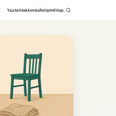
Yazılar
Hakkımda
İletişim
Kitap
Aramayı aç