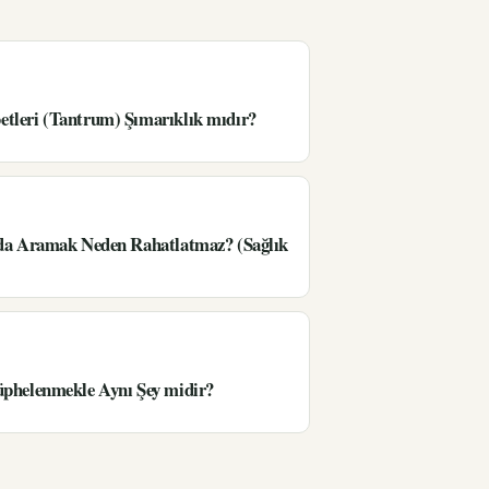
tleri (Tantrum) Şımarıklık mıdır?
’da Aramak Neden Rahatlatmaz? (Sağlık
üphelenmekle Aynı Şey midir?