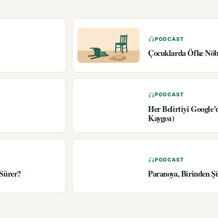
PODCAST
Çocuklarda Öfke Nöbe
PODCAST
Her Belirtiyi Google
Kaygısı)
PODCAST
 Sürer?
Paranoya, Birinden Ş