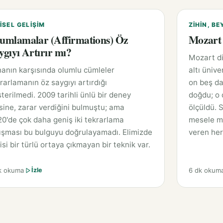
ISEL GELIŞIM
ZIHIN, BE
umlamalar (Affirmations) Öz
Mozart 
ygıyı Artırır mı?
Mozart di
anın karşısında olumlu cümleler
altı ünive
rarlamanın öz saygıyı artırdığı
on beş da
terilmedi. 2009 tarihli ünlü bir deney
doğdu; o 
sine, zarar verdiğini bulmuştu; ama
ölçüldü. 
0'de çok daha geniş iki tekrarlama
mesele mü
ışması bu bulguyu doğrulayamadı. Elimizde
veren her
isi bir türlü ortaya çıkmayan bir teknik var.
k okuma
6 dk okum
İzle