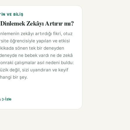
YIN VE BILIŞ
Dinlemek Zekâyı Artırır mı?
nlemenin zekâyı artırdığı fikri, otuz
rsite öğrencisiyle yapılan ve etkisi
kikada sönen tek bir deneyden
deneyde ne bebek vardı ne de zekâ
Sonraki çalışmalar asıl nedeni buldu:
zik değil, sizi uyandıran ve keyif
hangi bir şey.
a
İzle