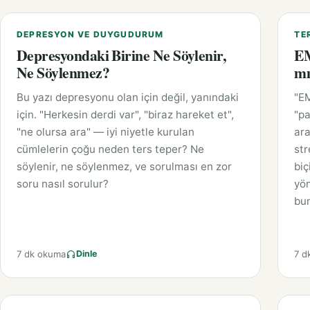
DEPRESYON VE DUYGUDURUM
TE
Depresyondaki Birine Ne Söylenir,
EM
Ne Söylenmez?
mı
Bu yazı depresyonu olan için değil, yanındaki
"EM
için. "Herkesin derdi var", "biraz hareket et",
"pa
"ne olursa ara" — iyi niyetle kurulan
ara
cümlelerin çoğu neden ters teper? Ne
str
söylenir, ne söylenmez, ve sorulması en zor
biç
soru nasıl sorulur?
yön
bu
7 dk okuma
7 d
Dinle