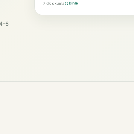
7 dk okuma
Dinle
 4–8