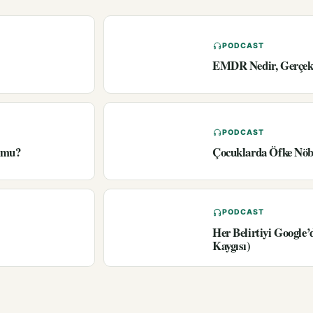
PODCAST
EMDR Nedir, Gerçekt
PODCAST
r mu?
Çocuklarda Öfke Nöbe
PODCAST
Her Belirtiyi Google
Kaygısı)