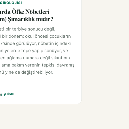
SIKOLOJISI
rda Öfke Nöbetleri
m) Şımarıklık mıdır?
ti bir terbiye sonucu değil,
l bir dönem: okul öncesi çocukların
7'sinde görülüyor, nöbetin içindeki
saniyelerde tepe yapıp sönüyor, ve
en ağlama numara değil sıkıntının
 ama bakım verenin tepkisi davranış
ü yine de değiştirebiliyor.
a
Dinle