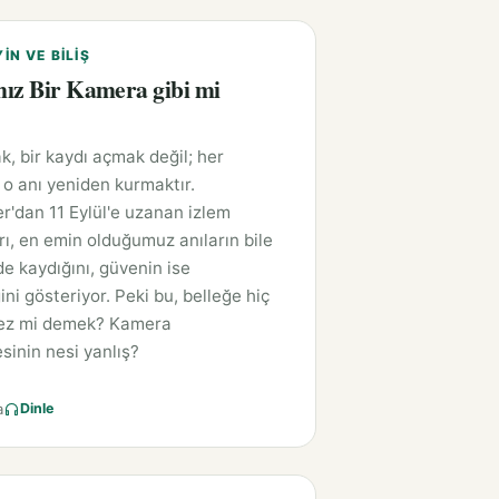
YIN VE BILIŞ
ız Bir Kamera gibi mi
?
k, bir kaydı açmak değil; her
 o anı yeniden kurmaktır.
r'dan 11 Eylül'e uzanan izlem
rı, en emin olduğumuz anıların bile
nde kaydığını, güvenin ise
ni gösteriyor. Peki bu, belleğe hiç
ez mi demek? Kamera
inin nesi yanlış?
a
Dinle