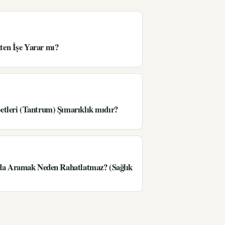
en İşe Yarar mı?
tleri (Tantrum) Şımarıklık mıdır?
’da Aramak Neden Rahatlatmaz? (Sağlık