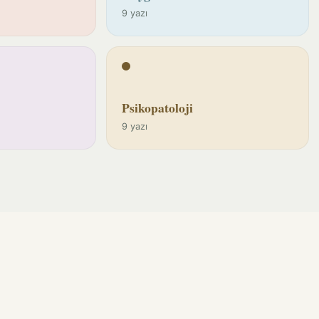
9 yazı
Psikopatoloji
9 yazı