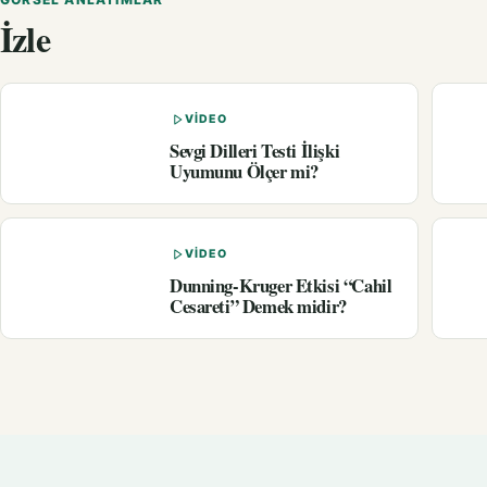
İzle
VIDEO
Sevgi Dilleri Testi İlişki
Uyumunu Ölçer mi?
VIDEO
Dunning-Kruger Etkisi “Cahil
Cesareti” Demek midir?