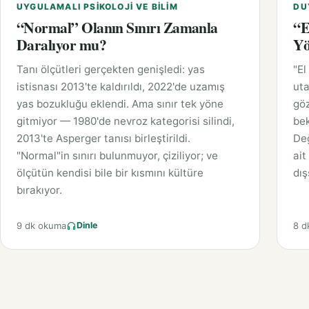
UYGULAMALI PSIKOLOJI VE BILIM
DU
“Normal” Olanın Sınırı Zamanla
“E
Daralıyor mu?
Yö
Tanı ölçütleri gerçekten genişledi: yas
"El
istisnası 2013'te kaldırıldı, 2022'de uzamış
uta
yas bozukluğu eklendi. Ama sınır tek yöne
gö
gitmiyor — 1980'de nevroz kategorisi silindi,
bek
2013'te Asperger tanısı birleştirildi.
Değ
"Normal"in sınırı bulunmuyor, çiziliyor; ve
ait
ölçütün kendisi bile bir kısmını kültüre
dış
bırakıyor.
9 dk okuma
8 d
Dinle