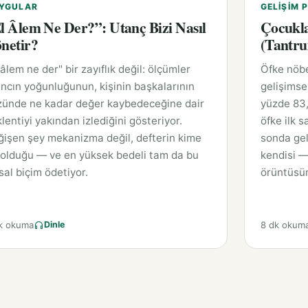
YGULAR
GELIŞIM P
l Âlem Ne Der?”: Utanç Bizi Nasıl
Çocukla
netir?
(Tantru
 âlem ne der" bir zayıflık değil: ölçümler
Öfke nöbe
ncın yoğunluğunun, kişinin başkalarının
gelişimse
zünde ne kadar değer kaybedeceğine dair
yüzde 83,
lentiyi yakından izlediğini gösteriyor.
öfke ilk 
işen şey mekanizma değil, defterin kime
sonda gel
 olduğu — ve en yüksek bedeli tam da bu
kendisi —
sal biçim ödetiyor.
örüntüsün
k okuma
8 dk okum
Dinle