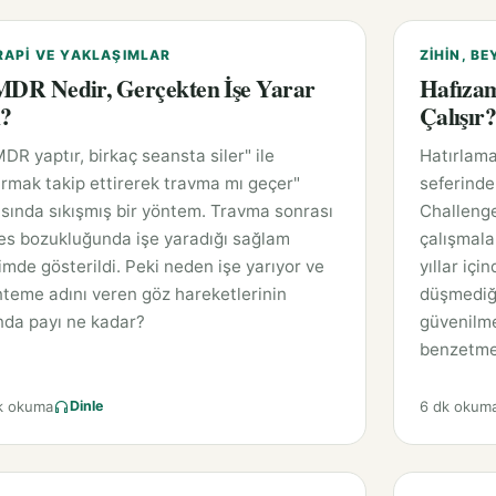
RAPI VE YAKLAŞIMLAR
ZIHIN, BE
DR Nedir, Gerçekten İşe Yarar
Hafızam
?
Çalışır
DR yaptır, birkaç seansta siler" ile
Hatırlama
rmak takip ettirerek travma mı geçer"
seferinde
sında sıkışmış bir yöntem. Travma sonrası
Challenge
es bozukluğunda işe yaradığı sağlam
çalışmala
imde gösterildi. Peki neden işe yarıyor ve
yıllar içi
teme adını veren göz hareketlerinin
düşmediği
nda payı ne kadar?
güvenilm
benzetmes
k okuma
6 dk okum
Dinle