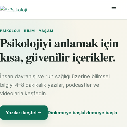
Menüyü
PSIKOLOJI · BILIM · YAŞAM
Psikolojiyi anlamak için
kısa, güvenilir içerikler.
İnsan davranışı ve ruh sağlığı üzerine bilimsel
bilgiyi 4–8 dakikalık yazılar, podcastler ve
videolarla keşfedin.
Yazıları keşfet
Dinlemeye başla
İzlemeye başla