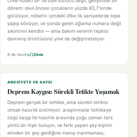
Öfke nöbeti bir terbiye sonucu değil, gelişimsel bir
dönem: okul öncesi çocukların yüzde 83,7'sinde
görülüyor, nöbetin içindeki öfke ilk saniyelerde tepe
yapıp sönüyor, ve sonda gelen ağlama numara değil
sıkıntının kendisi — ama bakım verenin tepkisi
davranış örüntüsünü yine de değiştirebiliyor.
8 dk okuma
Dinle
ANKSIYETE VE KAYGI
Deprem Kaygısı: Sürekli Tetikte Yaşamak
Deprem gerçek bir tehlike, ama sürekli tetikte
olmak hazırlık üretmiyor: araştırmalar tehlikeye
özgü kaygı ile hazırlık arasında çoğu zaman ters
yönlü bir ilişki buluyor, ve farkı yapan şey kişinin
elinden bir şey geldiğine inanıp inanmaması;