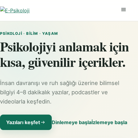
Menüyü
PSIKOLOJI · BILIM · YAŞAM
Psikolojiyi anlamak için
kısa, güvenilir içerikler.
İnsan davranışı ve ruh sağlığı üzerine bilimsel
bilgiyi 4–8 dakikalık yazılar, podcastler ve
videolarla keşfedin.
Yazıları keşfet
Dinlemeye başla
İzlemeye başla