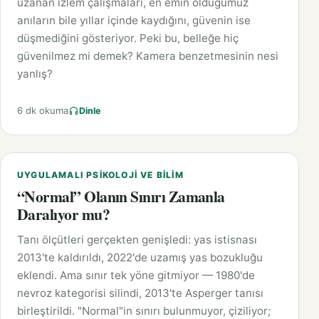
uzanan izlem çalışmaları, en emin olduğumuz
anıların bile yıllar içinde kaydığını, güvenin ise
düşmediğini gösteriyor. Peki bu, belleğe hiç
güvenilmez mi demek? Kamera benzetmesinin nesi
yanlış?
6 dk okuma
Dinle
UYGULAMALI PSIKOLOJI VE BILIM
“Normal” Olanın Sınırı Zamanla
Daralıyor mu?
Tanı ölçütleri gerçekten genişledi: yas istisnası
2013'te kaldırıldı, 2022'de uzamış yas bozukluğu
eklendi. Ama sınır tek yöne gitmiyor — 1980'de
nevroz kategorisi silindi, 2013'te Asperger tanısı
birleştirildi. "Normal"in sınırı bulunmuyor, çiziliyor;