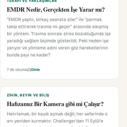
TERAPI VE YAKLAŞIMLAR
EMDR Nedir, Gerçekten İşe Yarar mı?
"EMDR yaptır, birkaç seansta siler" ile "parmak
takip ettirerek travma mı geçer" arasında sıkışmış
bir yöntem. Travma sonrası stres bozukluğunda işe
yaradığı sağlam biçimde gösterildi. Peki neden işe
yarıyor ve yönteme adını veren göz hareketlerinin
bunda payı ne kadar?
7 dk okuma
Dinle
ZIHIN, BEYIN VE BILIŞ
Hafızamız Bir Kamera gibi mi Çalışır?
Hatırlamak, bir kaydı açmak değil; her seferinde o
anı yeniden kurmaktır. Challenger'dan 11 Eylül'e