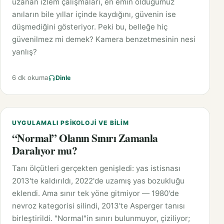
uzanan izlem çalışmaları, en emin olduğumuz
anıların bile yıllar içinde kaydığını, güvenin ise
düşmediğini gösteriyor. Peki bu, belleğe hiç
güvenilmez mi demek? Kamera benzetmesinin nesi
yanlış?
6 dk okuma
Dinle
UYGULAMALI PSIKOLOJI VE BILIM
“Normal” Olanın Sınırı Zamanla
Daralıyor mu?
Tanı ölçütleri gerçekten genişledi: yas istisnası
2013'te kaldırıldı, 2022'de uzamış yas bozukluğu
eklendi. Ama sınır tek yöne gitmiyor — 1980'de
nevroz kategorisi silindi, 2013'te Asperger tanısı
birleştirildi. "Normal"in sınırı bulunmuyor, çiziliyor;