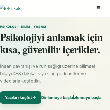
Menüyü
PSIKOLOJI · BILIM · YAŞAM
Psikolojiyi anlamak için
kısa, güvenilir içerikler.
İnsan davranışı ve ruh sağlığı üzerine bilimsel
bilgiyi 4–8 dakikalık yazılar, podcastler ve
videolarla keşfedin.
Yazıları keşfet
Dinlemeye başla
İzlemeye başla