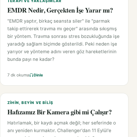
TERAPI VE YAKLAŞIMLAR
EMDR Nedir, Gerçekten İşe Yarar mı?
"EMDR yaptır, birkaç seansta siler" ile "parmak
takip ettirerek travma mı geçer" arasında sıkışmış
bir yöntem. Travma sonrası stres bozukluğunda işe
yaradığı sağlam biçimde gösterildi. Peki neden işe
yarıyor ve yönteme adını veren göz hareketlerinin
bunda payı ne kadar?
7 dk okuma
Dinle
ZIHIN, BEYIN VE BILIŞ
Hafızamız Bir Kamera gibi mi Çalışır?
Hatırlamak, bir kaydı açmak değil; her seferinde o
anı yeniden kurmaktır. Challenger'dan 11 Eylül'e