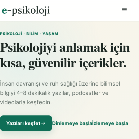
Menüyü
PSIKOLOJI · BILIM · YAŞAM
Psikolojiyi anlamak için
kısa, güvenilir içerikler.
İnsan davranışı ve ruh sağlığı üzerine bilimsel
bilgiyi 4–8 dakikalık yazılar, podcastler ve
videolarla keşfedin.
Yazıları keşfet
Dinlemeye başla
İzlemeye başla