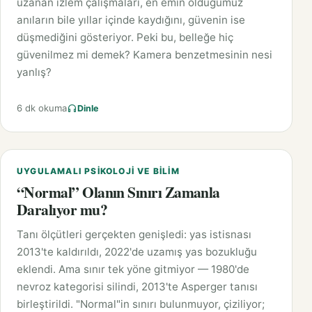
uzanan izlem çalışmaları, en emin olduğumuz
anıların bile yıllar içinde kaydığını, güvenin ise
düşmediğini gösteriyor. Peki bu, belleğe hiç
güvenilmez mi demek? Kamera benzetmesinin nesi
yanlış?
6 dk okuma
Dinle
UYGULAMALI PSIKOLOJI VE BILIM
“Normal” Olanın Sınırı Zamanla
Daralıyor mu?
Tanı ölçütleri gerçekten genişledi: yas istisnası
2013'te kaldırıldı, 2022'de uzamış yas bozukluğu
eklendi. Ama sınır tek yöne gitmiyor — 1980'de
nevroz kategorisi silindi, 2013'te Asperger tanısı
birleştirildi. "Normal"in sınırı bulunmuyor, çiziliyor;