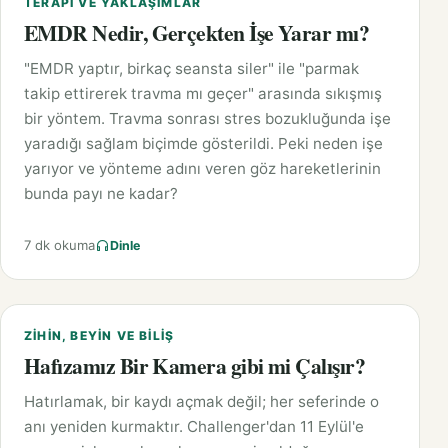
TERAPI VE YAKLAŞIMLAR
EMDR Nedir, Gerçekten İşe Yarar mı?
"EMDR yaptır, birkaç seansta siler" ile "parmak
takip ettirerek travma mı geçer" arasında sıkışmış
bir yöntem. Travma sonrası stres bozukluğunda işe
yaradığı sağlam biçimde gösterildi. Peki neden işe
yarıyor ve yönteme adını veren göz hareketlerinin
bunda payı ne kadar?
7 dk okuma
Dinle
ZIHIN, BEYIN VE BILIŞ
Hafızamız Bir Kamera gibi mi Çalışır?
Hatırlamak, bir kaydı açmak değil; her seferinde o
anı yeniden kurmaktır. Challenger'dan 11 Eylül'e