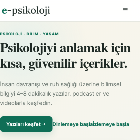
Menüyü
PSIKOLOJI · BILIM · YAŞAM
Psikolojiyi anlamak için
kısa, güvenilir içerikler.
İnsan davranışı ve ruh sağlığı üzerine bilimsel
bilgiyi 4–8 dakikalık yazılar, podcastler ve
videolarla keşfedin.
Yazıları keşfet
Dinlemeye başla
İzlemeye başla