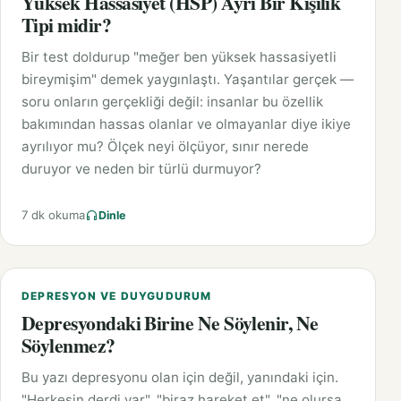
Yüksek Hassasiyet (HSP) Ayrı Bir Kişilik
Tipi midir?
Bir test doldurup "meğer ben yüksek hassasiyetli
bireymişim" demek yaygınlaştı. Yaşantılar gerçek —
soru onların gerçekliği değil: insanlar bu özellik
bakımından hassas olanlar ve olmayanlar diye ikiye
ayrılıyor mu? Ölçek neyi ölçüyor, sınır nerede
duruyor ve neden bir türlü durmuyor?
7 dk okuma
Dinle
DEPRESYON VE DUYGUDURUM
Depresyondaki Birine Ne Söylenir, Ne
Söylenmez?
Bu yazı depresyonu olan için değil, yanındaki için.
"Herkesin derdi var", "biraz hareket et", "ne olursa