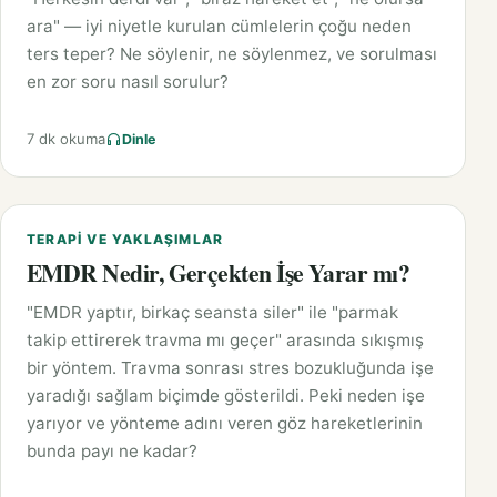
ara" — iyi niyetle kurulan cümlelerin çoğu neden
ters teper? Ne söylenir, ne söylenmez, ve sorulması
en zor soru nasıl sorulur?
7 dk okuma
Dinle
TERAPI VE YAKLAŞIMLAR
EMDR Nedir, Gerçekten İşe Yarar mı?
"EMDR yaptır, birkaç seansta siler" ile "parmak
takip ettirerek travma mı geçer" arasında sıkışmış
bir yöntem. Travma sonrası stres bozukluğunda işe
yaradığı sağlam biçimde gösterildi. Peki neden işe
yarıyor ve yönteme adını veren göz hareketlerinin
bunda payı ne kadar?