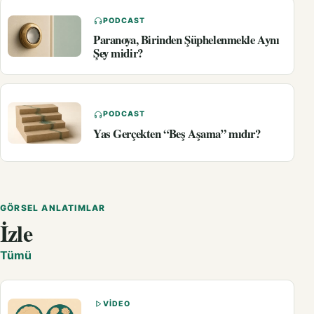
PODCAST
Paranoya, Birinden Şüphelenmekle Aynı
Şey midir?
PODCAST
Yas Gerçekten “Beş Aşama” mıdır?
GÖRSEL ANLATIMLAR
İzle
Tümü
VIDEO