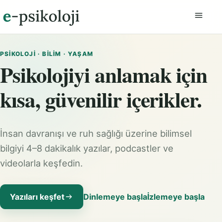
Menüyü
PSIKOLOJI · BILIM · YAŞAM
Psikolojiyi anlamak için
kısa, güvenilir içerikler.
İnsan davranışı ve ruh sağlığı üzerine bilimsel
bilgiyi 4–8 dakikalık yazılar, podcastler ve
videolarla keşfedin.
Yazıları keşfet
Dinlemeye başla
İzlemeye başla