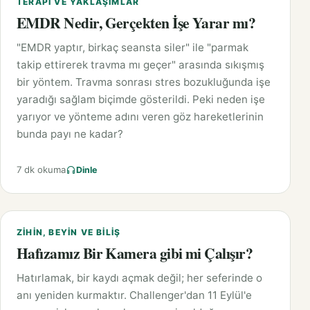
TERAPI VE YAKLAŞIMLAR
EMDR Nedir, Gerçekten İşe Yarar mı?
"EMDR yaptır, birkaç seansta siler" ile "parmak
takip ettirerek travma mı geçer" arasında sıkışmış
bir yöntem. Travma sonrası stres bozukluğunda işe
yaradığı sağlam biçimde gösterildi. Peki neden işe
yarıyor ve yönteme adını veren göz hareketlerinin
bunda payı ne kadar?
7 dk okuma
Dinle
ZIHIN, BEYIN VE BILIŞ
Hafızamız Bir Kamera gibi mi Çalışır?
Hatırlamak, bir kaydı açmak değil; her seferinde o
anı yeniden kurmaktır. Challenger'dan 11 Eylül'e