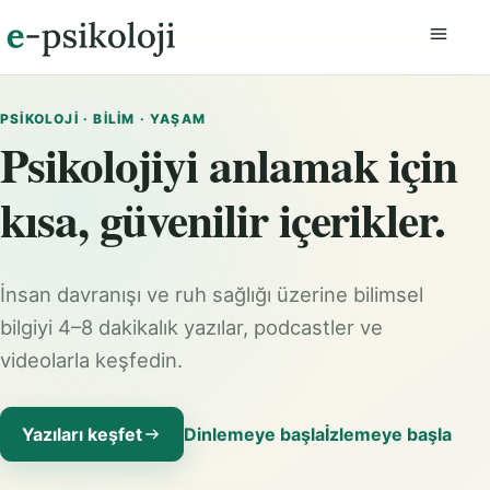
Menüyü
PSIKOLOJI · BILIM · YAŞAM
Psikolojiyi anlamak için
kısa, güvenilir içerikler.
İnsan davranışı ve ruh sağlığı üzerine bilimsel
bilgiyi 4–8 dakikalık yazılar, podcastler ve
videolarla keşfedin.
Yazıları keşfet
Dinlemeye başla
İzlemeye başla