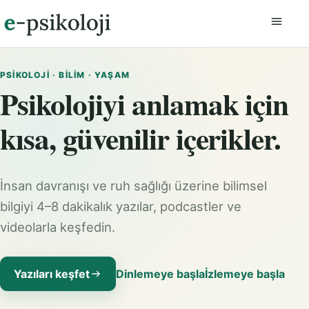
Menüyü
PSIKOLOJI · BILIM · YAŞAM
Psikolojiyi anlamak için
kısa, güvenilir içerikler.
İnsan davranışı ve ruh sağlığı üzerine bilimsel
bilgiyi 4–8 dakikalık yazılar, podcastler ve
videolarla keşfedin.
Yazıları keşfet
Dinlemeye başla
İzlemeye başla