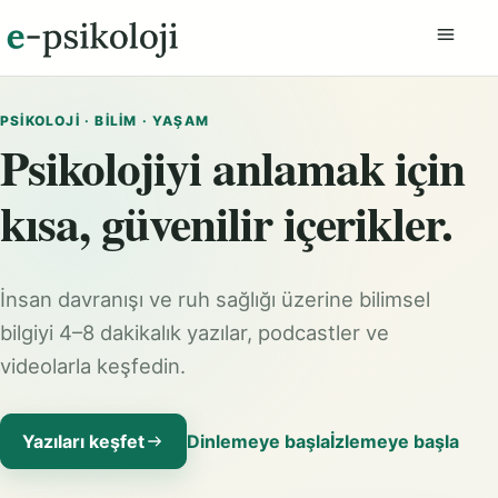
Menüyü
PSIKOLOJI · BILIM · YAŞAM
Psikolojiyi anlamak için
kısa, güvenilir içerikler.
İnsan davranışı ve ruh sağlığı üzerine bilimsel
bilgiyi 4–8 dakikalık yazılar, podcastler ve
videolarla keşfedin.
Yazıları keşfet
Dinlemeye başla
İzlemeye başla