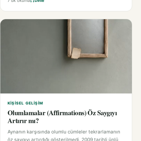
7 dk okuma
Dinle
KIŞISEL GELIŞIM
Olumlamalar (Affirmations) Öz Saygıyı
Artırır mı?
Aynanın karşısında olumlu cümleler tekrarlamanın
öz saygıyı artırdığı gösterilmedi. 2009 tarihli ünlü