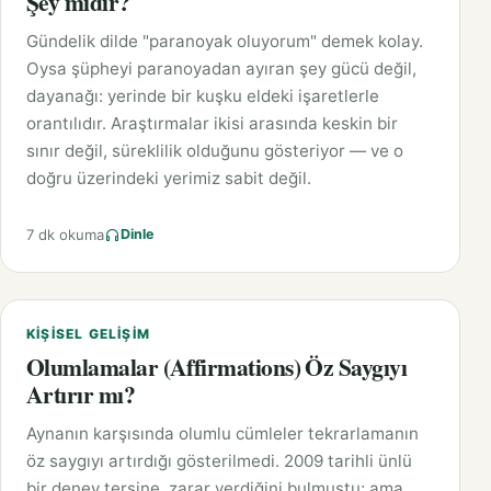
Şey midir?
Gündelik dilde "paranoyak oluyorum" demek kolay.
Oysa şüpheyi paranoyadan ayıran şey gücü değil,
dayanağı: yerinde bir kuşku eldeki işaretlerle
orantılıdır. Araştırmalar ikisi arasında keskin bir
sınır değil, süreklilik olduğunu gösteriyor — ve o
doğru üzerindeki yerimiz sabit değil.
7 dk okuma
Dinle
KIŞISEL GELIŞIM
Olumlamalar (Affirmations) Öz Saygıyı
Artırır mı?
Aynanın karşısında olumlu cümleler tekrarlamanın
öz saygıyı artırdığı gösterilmedi. 2009 tarihli ünlü
bir deney tersine, zarar verdiğini bulmuştu; ama