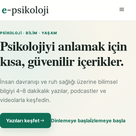
Menüyü
PSIKOLOJI · BILIM · YAŞAM
Psikolojiyi anlamak için
kısa, güvenilir içerikler.
İnsan davranışı ve ruh sağlığı üzerine bilimsel
bilgiyi 4–8 dakikalık yazılar, podcastler ve
videolarla keşfedin.
Yazıları keşfet
Dinlemeye başla
İzlemeye başla