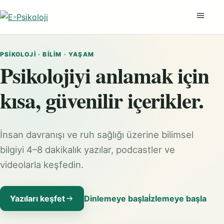
Menüyü
PSIKOLOJI · BILIM · YAŞAM
Psikolojiyi anlamak için
kısa, güvenilir içerikler.
İnsan davranışı ve ruh sağlığı üzerine bilimsel
bilgiyi 4–8 dakikalık yazılar, podcastler ve
videolarla keşfedin.
Yazıları keşfet
Dinlemeye başla
İzlemeye başla