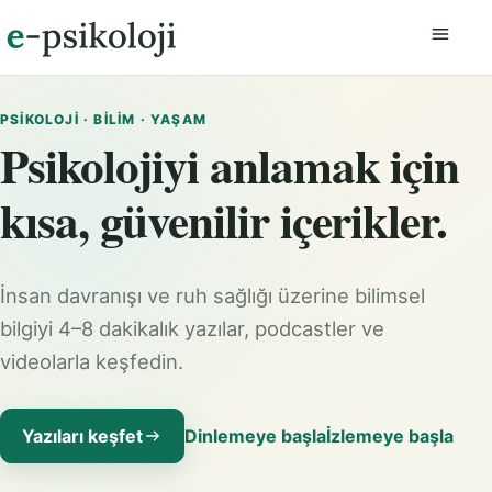
Menüyü
PSIKOLOJI · BILIM · YAŞAM
Psikolojiyi anlamak için
kısa, güvenilir içerikler.
İnsan davranışı ve ruh sağlığı üzerine bilimsel
bilgiyi 4–8 dakikalık yazılar, podcastler ve
videolarla keşfedin.
Yazıları keşfet
Dinlemeye başla
İzlemeye başla