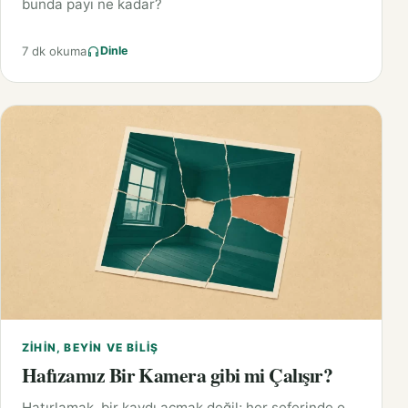
bunda payı ne kadar?
7 dk okuma
Dinle
ZIHIN, BEYIN VE BILIŞ
Hafızamız Bir Kamera gibi mi Çalışır?
Hatırlamak, bir kaydı açmak değil; her seferinde o