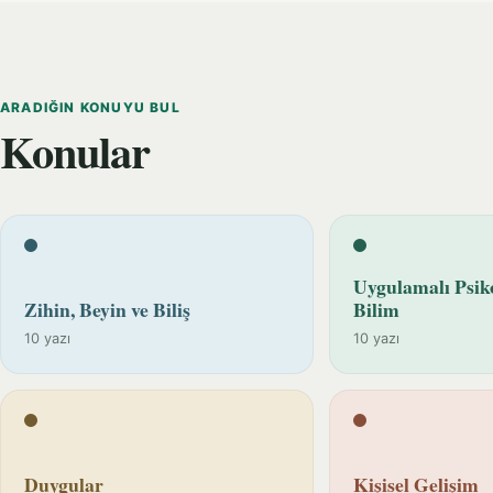
ARADIĞIN KONUYU BUL
Konular
Uygulamalı Psiko
Zihin, Beyin ve Biliş
Bilim
10 yazı
10 yazı
Duygular
Kişisel Gelişim