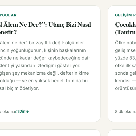
YGULAR
GELIŞIM P
l Âlem Ne Der?”: Utanç Bizi Nasıl
Çocukla
netir?
(Tantru
 âlem ne der" bir zayıflık değil: ölçümler
Öfke nöbe
ncın yoğunluğunun, kişinin başkalarının
gelişimse
zünde ne kadar değer kaybedeceğine dair
yüzde 83,
lentiyi yakından izlediğini gösteriyor.
öfke ilk 
işen şey mekanizma değil, defterin kime
sonda gel
 olduğu — ve en yüksek bedeli tam da bu
kendisi —
sal biçim ödetiyor.
örüntüsün
k okuma
8 dk okum
Dinle