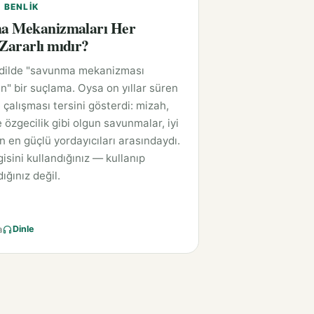
E BENLIK
a Mekanizmaları Her
ararlı mıdır?
 dilde "savunma mekanizması
n" bir suçlama. Oysa on yıllar süren
 çalışması tersini gösterdi: mizah,
 özgecilik gibi olgun savunmalar, iyi
ın en güçlü yordayıcıları arasındaydı.
isini kullandığınız — kullanıp
ığınız değil.
a
Dinle