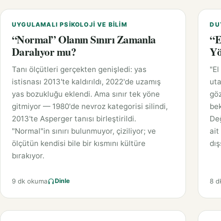
UYGULAMALI PSIKOLOJI VE BILIM
DU
“Normal” Olanın Sınırı Zamanla
“E
Daralıyor mu?
Yö
Tanı ölçütleri gerçekten genişledi: yas
"El
istisnası 2013'te kaldırıldı, 2022'de uzamış
uta
yas bozukluğu eklendi. Ama sınır tek yöne
gö
gitmiyor — 1980'de nevroz kategorisi silindi,
bek
2013'te Asperger tanısı birleştirildi.
Değ
"Normal"in sınırı bulunmuyor, çiziliyor; ve
ait
ölçütün kendisi bile bir kısmını kültüre
dış
bırakıyor.
9 dk okuma
8 d
Dinle