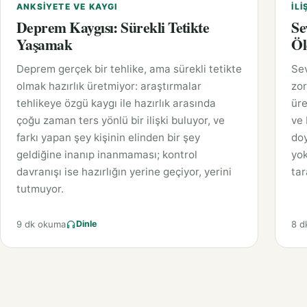
ANKSIYETE VE KAYGI
İLI
Deprem Kaygısı: Sürekli Tetikte
Se
Yaşamak
Öl
Deprem gerçek bir tehlike, ama sürekli tetikte
Sev
olmak hazırlık üretmiyor: araştırmalar
zor
tehlikeye özgü kaygı ile hazırlık arasında
üre
çoğu zaman ters yönlü bir ilişki buluyor, ve
ve 
farkı yapan şey kişinin elinden bir şey
doy
geldiğine inanıp inanmaması; kontrol
yok
davranışı ise hazırlığın yerine geçiyor, yerini
tar
tutmuyor.
9 dk okuma
8 d
Dinle