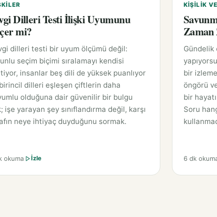
ŞKILER
KIŞILIK V
vgi Dilleri Testi İlişki Uyumunu
Savunm
çer mi?
Zaman Z
gi dilleri testi bir uyum ölçümü değil:
Gündelik
unlu seçim biçimi sıralamayı kendisi
yapıyorsu
tiyor, insanlar beş dili de yüksek puanlıyor
bir izleme
birincil dilleri eşleşen çiftlerin daha
öngörü ve
umlu olduğuna dair güvenilir bir bulgu
bir hayat
; işe yarayan şey sınıflandırma değil, karşı
Soru hang
afın neye ihtiyaç duyduğunu sormak.
kullanmad
k okuma
6 dk okum
İzle