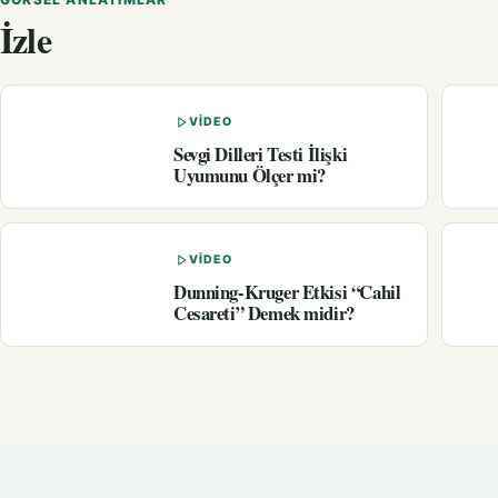
İzle
VIDEO
Sevgi Dilleri Testi İlişki
Uyumunu Ölçer mi?
VIDEO
Dunning-Kruger Etkisi “Cahil
Cesareti” Demek midir?