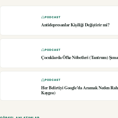
PODCAST
Antidepresanlar Kişiliği Değiştirir mi?
PODCAST
Çocuklarda Öfke Nöbetleri (Tantrum) Şıma
PODCAST
Her Belirtiyi Google’da Aramak Neden Rah
Kaygısı)
GÖRSEL ANLATIMLAR