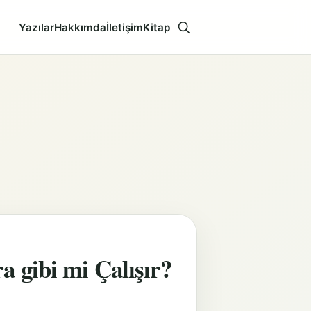
Yazılar
Hakkımda
İletişim
Kitap
Aramayı aç
 gibi mi Çalışır?