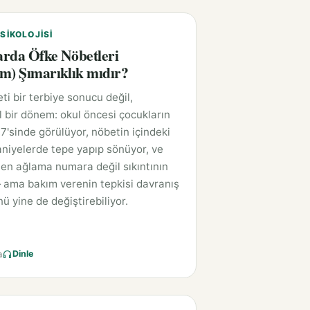
SIKOLOJISI
rda Öfke Nöbetleri
m) Şımarıklık mıdır?
ti bir terbiye sonucu değil,
l bir dönem: okul öncesi çocukların
7'sinde görülüyor, nöbetin içindeki
saniyelerde tepe yapıp sönüyor, ve
en ağlama numara değil sıkıntının
 ama bakım verenin tepkisi davranış
ü yine de değiştirebiliyor.
a
Dinle