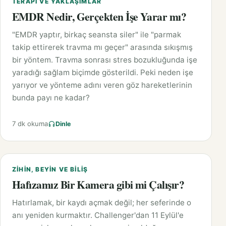
TERAPI VE YAKLAŞIMLAR
EMDR Nedir, Gerçekten İşe Yarar mı?
"EMDR yaptır, birkaç seansta siler" ile "parmak
takip ettirerek travma mı geçer" arasında sıkışmış
bir yöntem. Travma sonrası stres bozukluğunda işe
yaradığı sağlam biçimde gösterildi. Peki neden işe
yarıyor ve yönteme adını veren göz hareketlerinin
bunda payı ne kadar?
7 dk okuma
Dinle
ZIHIN, BEYIN VE BILIŞ
Hafızamız Bir Kamera gibi mi Çalışır?
Hatırlamak, bir kaydı açmak değil; her seferinde o
anı yeniden kurmaktır. Challenger'dan 11 Eylül'e