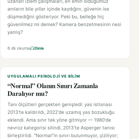
uzanan izlem çalışmaları, en emin olduğumuz
anıların bile yıllar içinde kaydığını, güvenin ise
düşmediğini gösteriyor. Peki bu, belleğe hiç
güvenilmez mi demek? Kamera benzetmesinin nesi
yanlış?
6 dk okuma
Dinle
UYGULAMALI PSIKOLOJI VE BILIM
“Normal” Olanın Sınırı Zamanla
Daralıyor mu?
Tanı ölçütleri gerçekten genişledi: yas istisnası
2013'te kaldırıldı, 2022'de uzamış yas bozukluğu
eklendi. Ama sınır tek yöne gitmiyor — 1980'de
nevroz kategorisi silindi, 2013'te Asperger tanısı
birleştirildi. "Normal"in sınırı bulunmuyor, çiziliyor;