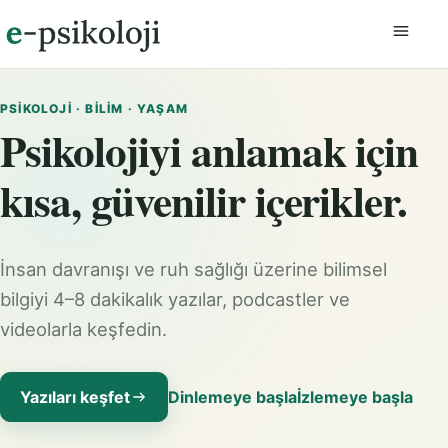
Menüyü
PSIKOLOJI · BILIM · YAŞAM
Psikolojiyi anlamak için
kısa, güvenilir içerikler.
İnsan davranışı ve ruh sağlığı üzerine bilimsel
bilgiyi 4–8 dakikalık yazılar, podcastler ve
videolarla keşfedin.
Yazıları keşfet
Dinlemeye başla
İzlemeye başla