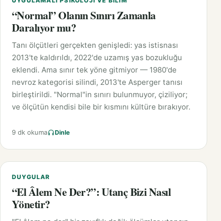
UYGULAMALI PSIKOLOJI VE BILIM
“Normal” Olanın Sınırı Zamanla
Daralıyor mu?
Tanı ölçütleri gerçekten genişledi: yas istisnası
2013'te kaldırıldı, 2022'de uzamış yas bozukluğu
eklendi. Ama sınır tek yöne gitmiyor — 1980'de
nevroz kategorisi silindi, 2013'te Asperger tanısı
birleştirildi. "Normal"in sınırı bulunmuyor, çiziliyor;
ve ölçütün kendisi bile bir kısmını kültüre bırakıyor.
9 dk okuma
Dinle
DUYGULAR
“El Âlem Ne Der?”: Utanç Bizi Nasıl
Yönetir?