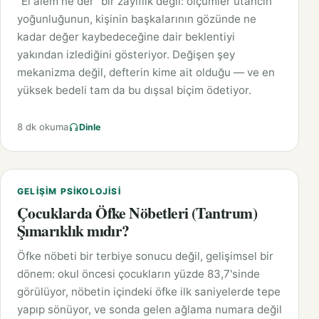
"El âlem ne der" bir zayıflık değil: ölçümler utancın
yoğunluğunun, kişinin başkalarının gözünde ne
kadar değer kaybedeceğine dair beklentiyi
yakından izlediğini gösteriyor. Değişen şey
mekanizma değil, defterin kime ait olduğu — ve en
yüksek bedeli tam da bu dışsal biçim ödetiyor.
8 dk okuma
Dinle
GELIŞIM PSIKOLOJISI
Çocuklarda Öfke Nöbetleri (Tantrum)
Şımarıklık mıdır?
Öfke nöbeti bir terbiye sonucu değil, gelişimsel bir
dönem: okul öncesi çocukların yüzde 83,7'sinde
görülüyor, nöbetin içindeki öfke ilk saniyelerde tepe
yapıp sönüyor, ve sonda gelen ağlama numara değil