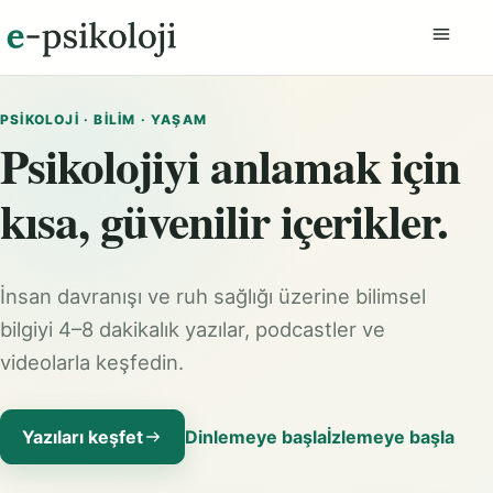
Menüyü
PSIKOLOJI · BILIM · YAŞAM
Psikolojiyi anlamak için
kısa, güvenilir içerikler.
İnsan davranışı ve ruh sağlığı üzerine bilimsel
bilgiyi 4–8 dakikalık yazılar, podcastler ve
videolarla keşfedin.
Yazıları keşfet
Dinlemeye başla
İzlemeye başla