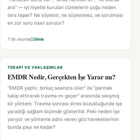
ara" — iyi niyetle kurulan cümlelerin çoğu neden
ters teper? Ne söylenir, ne söylenmez, ve sorulması
en zor soru nasıl sorulur?
7 dk okuma
Dinle
TERAPI VE YAKLAŞIMLAR
EMDR Nedir, Gerçekten İşe Yarar mı?
"EMDR yaptır, birkaç seansta siler" ile "parmak
takip ettirerek travma mı geçer" arasında sıkışmış
bir yöntem. Travma sonrası stres bozukluğunda işe
yaradığı sağlam biçimde gösterildi. Peki neden işe
yarıyor ve yönteme adını veren göz hareketlerinin
bunda payı ne kadar?