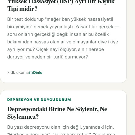
Yüksek Hassasiyet (HSP) Ayrı Bir Kişilik
Tipi midir?
Bir test doldurup "meğer ben yüksek hassasiyetli
bireymişim" demek yaygınlaştı. Yaşantılar gerçek —
soru onların gerçekliği değil: insanlar bu özellik
bakımından hassas olanlar ve olmayanlar diye ikiye
ayrılıyor mu? Ölçek neyi ölçüyor, sınır nerede
duruyor ve neden bir türlü durmuyor?
7 dk okuma
Dinle
DEPRESYON VE DUYGUDURUM
Depresyondaki Birine Ne Söylenir, Ne
Söylenmez?
Bu yazı depresyonu olan için değil, yanındaki için.
"Herkesin derdi var", "biraz hareket et", "ne olursa