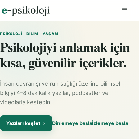
Menüyü
PSIKOLOJI · BILIM · YAŞAM
Psikolojiyi anlamak için
kısa, güvenilir içerikler.
İnsan davranışı ve ruh sağlığı üzerine bilimsel
bilgiyi 4–8 dakikalık yazılar, podcastler ve
videolarla keşfedin.
Yazıları keşfet
Dinlemeye başla
İzlemeye başla