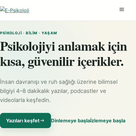
Menüyü
PSIKOLOJI · BILIM · YAŞAM
Psikolojiyi anlamak için
kısa, güvenilir içerikler.
İnsan davranışı ve ruh sağlığı üzerine bilimsel
bilgiyi 4–8 dakikalık yazılar, podcastler ve
videolarla keşfedin.
Yazıları keşfet
Dinlemeye başla
İzlemeye başla