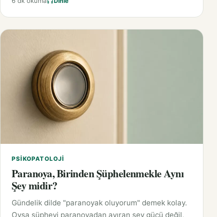
6 dk okuma
Dinle
PSIKOPATOLOJI
Paranoya, Birinden Şüphelenmekle Aynı
Şey midir?
Gündelik dilde "paranoyak oluyorum" demek kolay.
Oysa şüpheyi paranoyadan ayıran şey gücü değil,